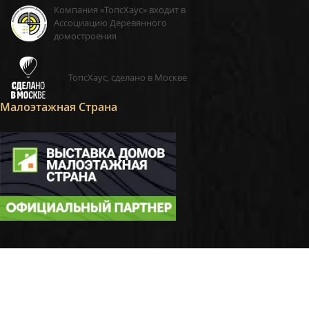
Компания «ТопсХаус» входит в
Ассоциацию Деревянного
домостроения
ТопсХаус, сделано в Москве
Малоэтажная Страна