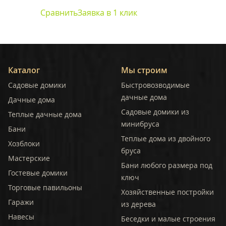
Сравнить
Заявка в 1 клик
Каталог
Мы строим
Садовые домики
Быстровозводимые
дачные дома
Дачные дома
Садовые домики из
Теплые дачные дома
минибруса
Бани
Теплые дома из двойного
Хозблоки
бруса
Мастерские
Бани любого размера под
Гостевые домики
ключ
Торговые павильоны
Хозяйственные постройки
Гаражи
из дерева
Навесы
Беседки и малые строения