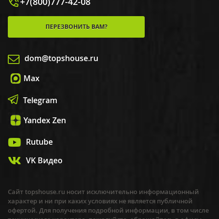
+7(800)777-42-08
ПЕРЕЗВОНИТЬ ВАМ?
dom@topshouse.ru
Max
Telegram
Yandex Zen
Rutube
VK Видео
Сайт topshouse.ru носит исключительно информационный
характер и ни при каких условиях не является публичной
офертой. Для получения подробной информации, в том числе