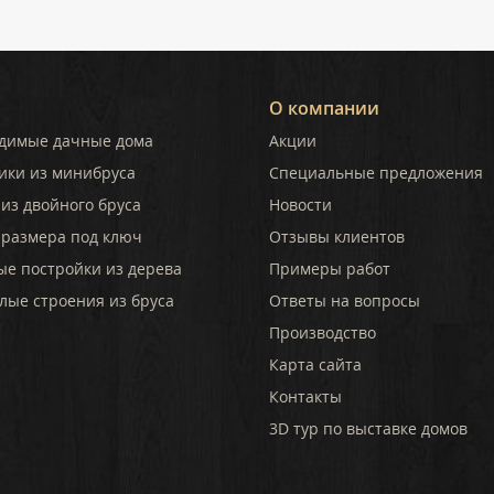
уютный дом!
лнца и
ке
колько
 по
лом,
О компании
димые дачные дома
Акции
ление.
о
ики из минибруса
Специальные предложения
ство или
из двойного бруса
Новости
 участка.
 размера под ключ
Отзывы клиентов
ые постройки из дерева
Примеры работ
лые строения из бруса
Ответы на вопросы
Производство
Карта сайта
Контакты
3D тур по выставке домов