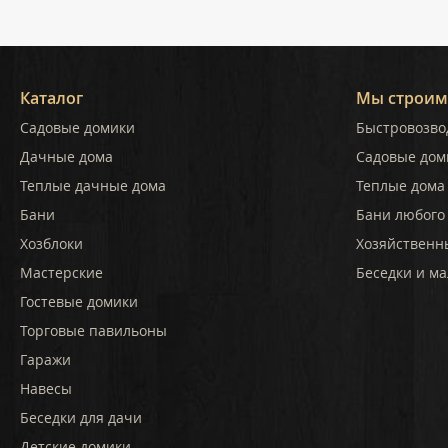
защиты машины от со
осадков, и на выстав
“ТопсХаус” нашел нес
подходящих моделей
адекватной цене. В це
Каталог
Мы строим
выставка оставила
Садовые домики
Быстровозво
положительное впечат
Рекомендую всем, кт
Дачные дома
Садовые дом
планирует строитель
Теплые дачные дома
Теплые дома 
обустройство дачного
Бани
Бани любого
Хозблоки
Хозяйственн
Мастерские
Беседки и ма
Гостевые домики
Торговые павильоны
Гаражи
Навесы
Беседки для дачи
Детские домики