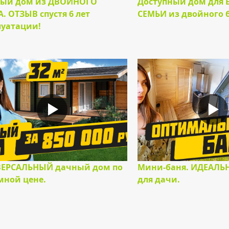
ый дом из ДВОЙНОГО
Доступный дом для
. ОТЗЫВ спустя 6 лет
СЕМЬИ из двойного 
луатации!
ЕРСАЛЬНЫЙ дачный дом по
Мини-баня. ИДЕАЛЬ
мной цене.
для дачи.