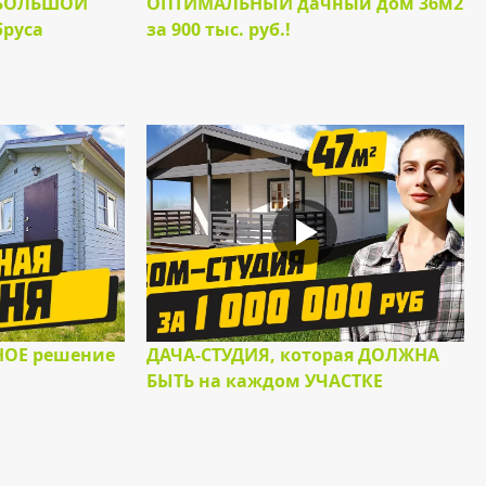
 БОЛЬШОЙ
ОПТИМАЛЬНЫЙ дачный дом 36м2
бруса
за 900 тыс. руб.!
НОЕ решение
ДАЧА-СТУДИЯ, которая ДОЛЖНА
БЫТЬ на каждом УЧАСТКЕ