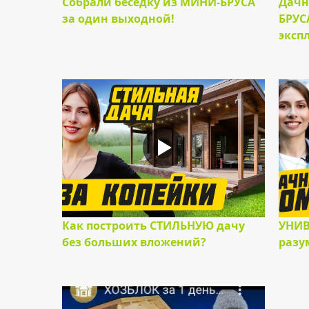
Собрали беседку из МИНИ-БРУСА
Дачн
за один выходной!
БРУСА
эксп
Как построить СТИЛЬНУЮ дачу
УНИВ
без больших вложений?
разу