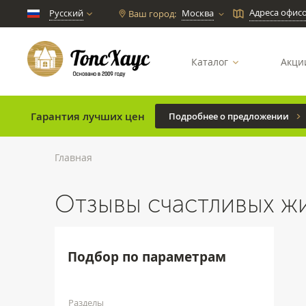
Адреса офис
Русский
Москва
Ваш город:
chevron_down
Каталог
Акци
Гарантия лучших цен
Подробнее о предложении
Главная
Отзывы счастливых ж
Подбор по параметрам
Разделы