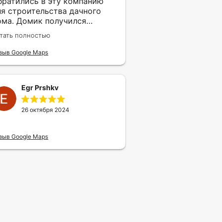
братились в эту компанию
ля строительства дачного
ома. Домик получился
расивый и функциональный,
тать полностью
то даже соседи теперь
бращаются за
зыв Google Maps
екомендациями. Материалы
спользовали качественные,
ена не завышена. Качество
Egr Prshkv
ома радует глаз и комфорт
щущается на каждом шагу.
пасибо!
26 октября 2024
зыв Google Maps