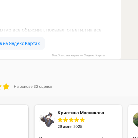
ТопсХаус на карте — Яндекс Карты
На основе
32
оценок
Кристина Масникова
29 июня 2025