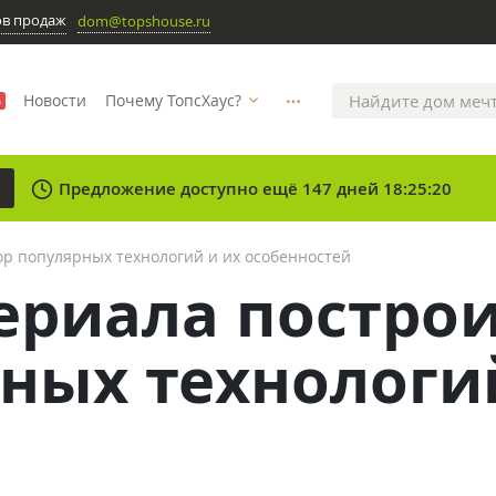
ов продаж
dom@topshouse.ru
Новости
Почему ТопсХаус?
%
more_horizontal
clock
Предложение доступно ещё 147 дней 18:25:20
ор популярных технологий и их особенностей
ериала построи
ных технологи