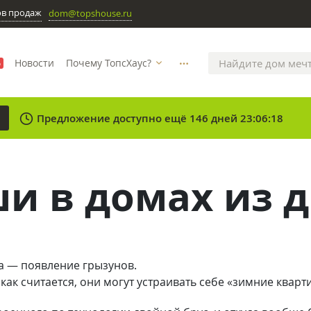
ов продаж
dom@topshouse.ru
Новости
Почему ТопсХаус?
%
more_horizontal
clock
Предложение доступно ещё 146 дней 23:06:18
и в домах из д
а — появление грызунов.
 как считается, они могут устраивать себе «зимние кварт