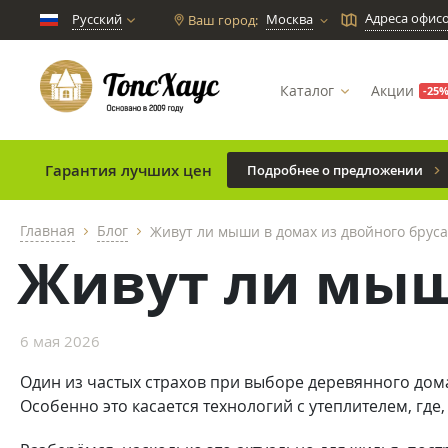
Адреса офис
Русский
Москва
Ваш город:
chevron_down
Каталог
Акции
-25
Гарантия лучших цен
Подробнее о предложении
Главная
Блог
Живут ли мыши в домах из двойного бруса
chevron_right
chevron_right
Живут ли мыш
6 мая 2026
Один из частых страхов при выборе деревянного дом
Особенно это касается технологий с утеплителем, где,