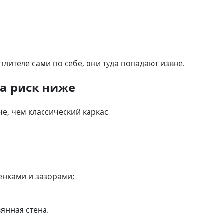
плителе сами по себе, они туда попадают извне.
са риск ниже
е, чем классический каркас.
ёнками и зазорами;
янная стена.