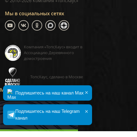
©
2010–2026
Компания «ТопсХаус»
Мы в социальных сетях
Компания «ТопсХаус» входит в
Ассоциацию Деревянного
домостроения
ТопсХаус, сделано в Москве
Малоэтажная Страна
×
Подпишитесь на наш канал Max
×
Подпишитесь на наш Telegram
канал