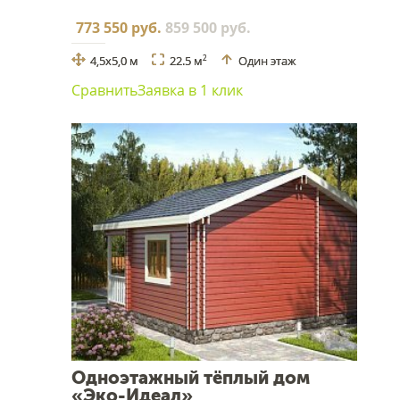
773 550 руб.
859 500 руб.
4,5х5,0 м
22.5 м
Один этаж
2
Сравнить
Заявка в 1 клик
Одноэтажный тёплый дом
«Эко-Идеал»