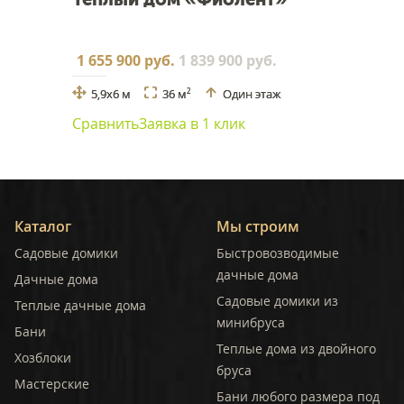
1 655 900 руб.
1 839 900 руб.
5,9x6 м
36 м
Один этаж
2
Сравнить
Заявка в 1 клик
Каталог
Мы строим
Садовые домики
Быстровозводимые
дачные дома
Дачные дома
Садовые домики из
Теплые дачные дома
минибруса
Бани
Теплые дома из двойного
Хозблоки
бруса
Мастерские
Бани любого размера под