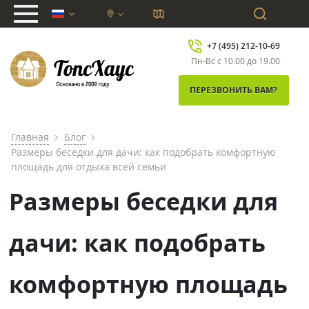
chevron_down
+7 (495) 212-10-69
Пн-Вс с 10.00 до 19.00
ПЕРЕЗВОНИТЬ ВАМ?
Главная
Блог
chevron_right
chevron_right
Размеры беседки для дачи: как подобрать комфортную
площадь для отдыха всей семьи
Размеры беседки для
дачи: как подобрать
комфортную площадь