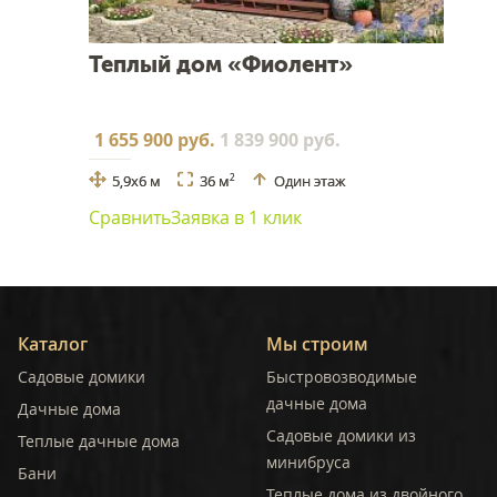
Теплый дом «Фиолент»
1 655 900 руб.
1 839 900 руб.
5,9x6 м
36 м
Один этаж
2
Сравнить
Заявка в 1 клик
Каталог
Мы строим
Садовые домики
Быстровозводимые
дачные дома
Дачные дома
Садовые домики из
Теплые дачные дома
минибруса
Бани
Теплые дома из двойного