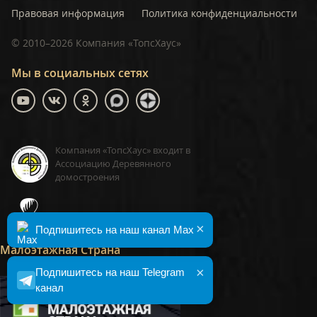
Правовая информация
Политика конфиденциальности
©
2010–2026
Компания «ТопсХаус»
Мы в социальных сетях
Компания «ТопсХаус» входит в
Ассоциацию Деревянного
домостроения
ТопсХаус, сделано в Москве
×
Подпишитесь на наш канал Max
Малоэтажная Страна
×
Подпишитесь на наш Telegram
канал