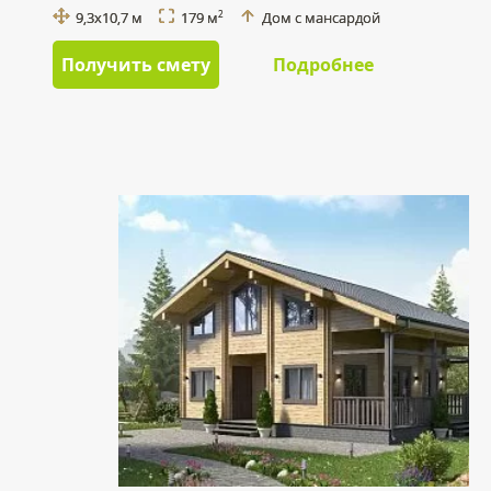
9,3х10,7 м
179 м
Дом с мансардой
2
Получить смету
Подробнее