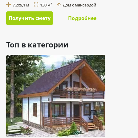
7,2х9,1 м
130 м
Дом с мансардой
2
Получить смету
Подробнее
Топ в категории