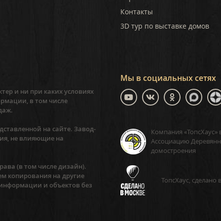
Контакты
3D тур по выставке домов
Мы в социальных сетях
тер и ни при каких условиях
рмации, в том числе
даж.
ставленной на сайте. Завод-
Компания «ТопсХаус» 
ия, не влияющие на
Ассоциацию Деревянн
домостроения
ава (в том числе дизайн).
ем копирования на другие
ТопсХаус, сделано 
 информации и объектов без