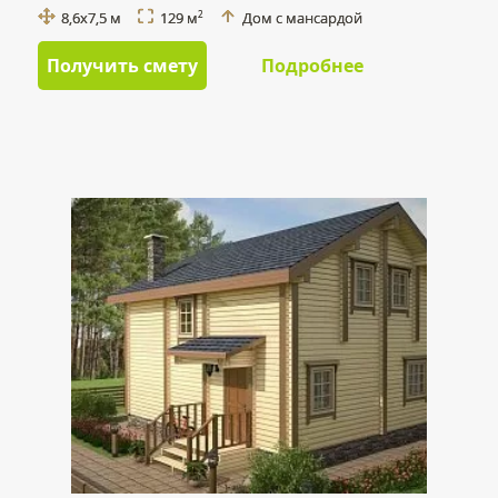
8,6х7,5 м
129 м
Дом с мансардой
2
Получить смету
Подробнее