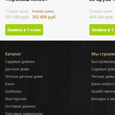
Cтарая цена
Новая цена
Cтарая цена
371 200 руб.
352 600 руб.
430 200 руб.
Заявка в 1 клик
Заявка в 1
Каталог
Мы строим
Садовые домики
Быстровозво
Дачные дома
Садовые дом
Теплые дачные дома
Теплые дома 
Бани
Бани любого
Хозблоки
Хозяйственн
Мастерские
Беседки и ма
Гостевые домики
Торговые павильоны