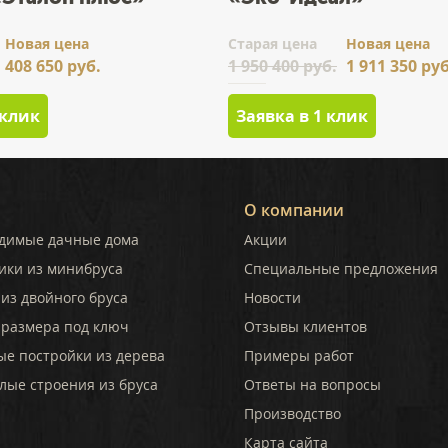
Новая цена
Cтарая цена
Новая цена
408 650 руб.
1 950 400 руб.
1 911 350 руб
 клик
Заявка в 1 клик
О компании
димые дачные дома
Акции
ики из минибруса
Специальные предложения
из двойного бруса
Новости
 размера под ключ
Отзывы клиентов
ые постройки из дерева
Примеры работ
лые строения из бруса
Ответы на вопросы
Производство
Карта сайта