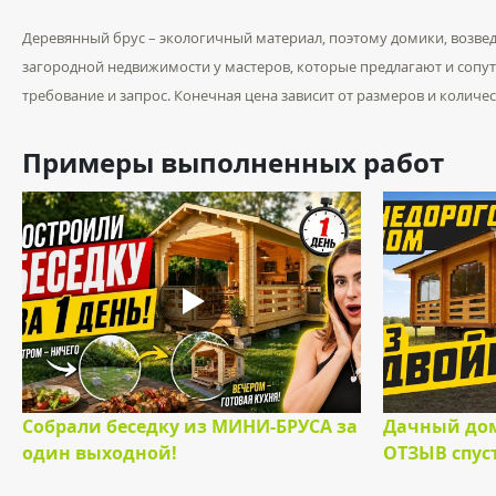
Деревянный брус – экологичный материал, поэтому домики, возвед
загородной недвижимости у мастеров, которые предлагают и соп
требование и запрос. Конечная цена зависит от размеров и количе
Примеры выполненных работ
Собрали беседку из МИНИ-БРУСА за
Дачный дом
один выходной!
ОТЗЫВ спуст