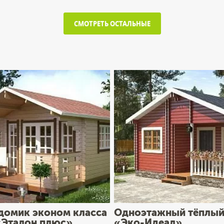
СМОТРЕТЬ ОСТАЛЬНЫЕ
домик эконом класса
Одноэтажный тёплый
 «Эталон плюс»
«Эко-Идеал»