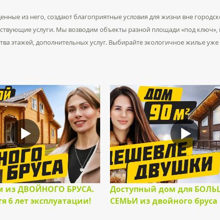
енные из него, создают благоприятные условия для жизни вне городск
утствующие услуги. Мы возводим объекты разной площади «под ключ»
ства этажей, дополнительных услуг. Выбирайте экологичное жилье уже 
 из ДВОЙНОГО БРУСА.
Доступный дом для БОЛ
я 6 лет эксплуатации!
СЕМЬИ из двойного бруса