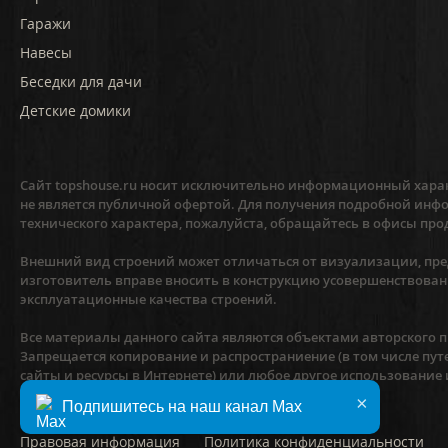
Гаражи
Навесы
Беседки для дачи
Детские домики
Сайт topshouse.ru носит исключительно информационный харак
не является публичной офертой. Для получения подробной инфо
технического характера, пожалуйста, обращайтесь в офисы про
Внешний вид строений может отличаться от визуализации, пред
изготовитель вправе вносить в конструкцию усовершенствован
эксплуатационные качества строений.
Все материалы данного сайта являются объектами авторского пр
Запрещается копирование и распространиение (в том числе пут
сайты и ресурсы в Интернете) или любое другое использование
предварительного согласия правообладателя.
×
Подпишитесь на наш канал Max
Правовая информация
Политика конфиденциальности