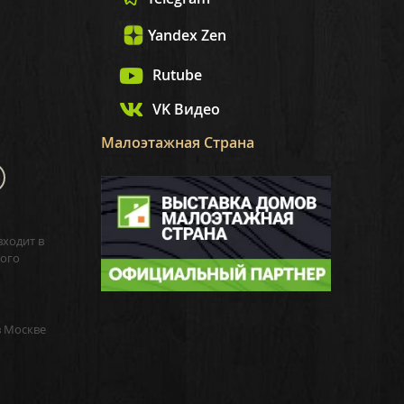
Yandex Zen
Rutube
VK Видео
Малоэтажная Страна
входит в
ого
в Москве