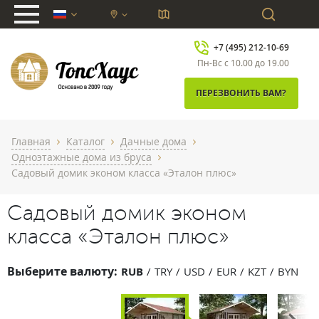
chevron_down
+7 (495) 212-10-69
Пн-Вс с 10.00 до 19.00
ПЕРЕЗВОНИТЬ ВАМ?
Главная
Каталог
Дачные дома
chevron_right
chevron_right
chevron_right
Одноэтажные дома из бруса
chevron_right
Садовый домик эконом класса «Эталон плюс»
Садовый домик эконом
класса «Эталон плюс»
Выберите валюту:
RUB
TRY
USD
EUR
KZT
BYN