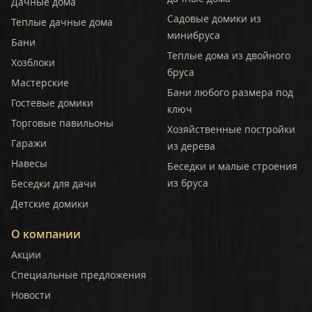
Дачные дома
Садовые домики из
Теплые дачные дома
минибруса
Бани
Теплые дома из двойного
Хозблоки
бруса
Мастерские
Бани любого размера под
Гостевые домики
ключ
Торговые павильоны
Хозяйственные постройки
Гаражи
из дерева
Навесы
Беседки и малые строения
из бруса
Беседки для дачи
Детские домики
О компании
Акции
Специальные предложения
Новости