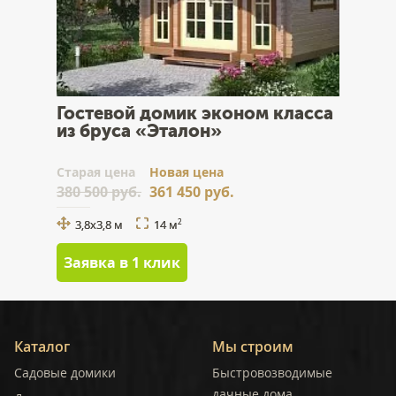
Гостевой домик эконом класса
из бруса «Эталон»
Cтарая цена
Новая цена
380 500 руб.
361 450 руб.
3,8x3,8 м
14 м
2
Заявка в 1 клик
Каталог
Мы строим
Садовые домики
Быстровозводимые
дачные дома