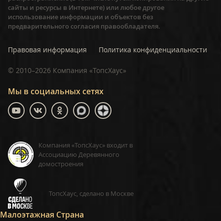
сайты и ресурсы в Интернете) или любое другое
использование информации и объектов без
предварительного согласия правообладателя.
Правовая информация
Политика конфиденциальности
©
2010–2026
Компания «ТопсХаус»
Мы в социальных сетях
Компания «ТопсХаус» входит в
Ассоциацию Деревянного
домостроения
ТопсХаус, сделано в Москве
Малоэтажная Страна