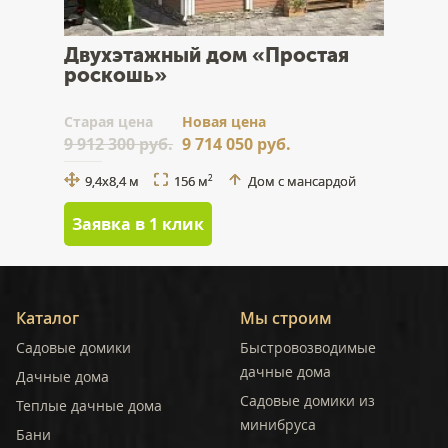
Двухэтажный дом «Простая
роскошь»
Cтарая цена
Новая цена
9 912 300 руб.
9 714 050 руб.
9,4х8,4 м
156 м
Дом с мансардой
2
Заявка в 1 клик
Каталог
Мы строим
Садовые домики
Быстровозводимые
дачные дома
Дачные дома
Садовые домики из
Теплые дачные дома
минибруса
Бани