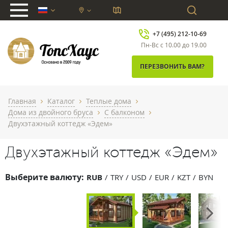
chevron_down
+7 (495) 212-10-69
Пн-Вс с 10.00 до 19.00
ПЕРЕЗВОНИТЬ ВАМ?
Главная
Каталог
Теплые дома
chevron_right
chevron_right
chevron_right
Дома из двойного бруса
С балконом
chevron_right
chevron_right
Двухэтажный коттедж «Эдем»
Двухэтажный коттедж «Эдем»
Выберите валюту:
RUB
TRY
USD
EUR
KZT
BYN
Next