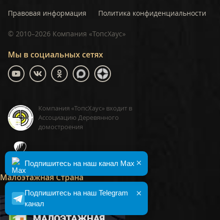
Правовая информация
Политика конфиденциальности
©
2010–2026
Компания «ТопсХаус»
Мы в социальных сетях
Компания «ТопсХаус» входит в
Ассоциацию Деревянного
домостроения
ТопсХаус, сделано в Москве
×
Подпишитесь на наш канал Max
Малоэтажная Страна
×
Подпишитесь на наш Telegram
канал