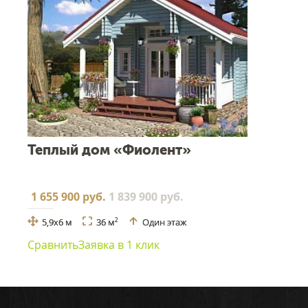
Теплый дом «Фиолент»
1 655 900 руб.
1 839 900 руб.
5,9x6 м
36 м
Один этаж
2
Сравнить
Заявка в 1 клик