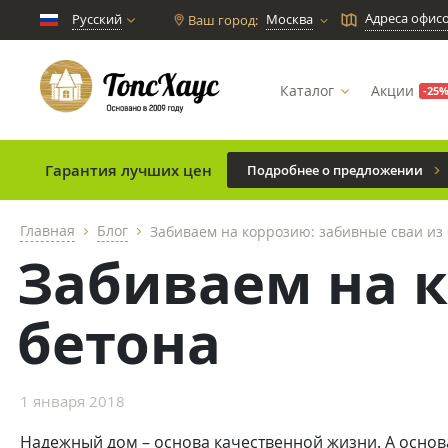
Адреса офис
Русский
Москва
Ваш город:
chevron_down
Каталог
Акции
-25
Гарантия лучших цен
Подробнее о предложении
Главная
Блог
Забиваем на коррозию: забивные сваи из
chevron_right
chevron_right
Забиваем на к
бетона
1 января 2018
Надежный дом – основа качественной жизни. А основ