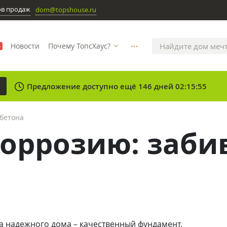
ов продаж
dom@topshouse.ru
Новости
Почему ТопсХаус?
%
more_horizontal
clock
Предложение доступно ещё 146 дней 02:15:55
 бетона
оррозию: заби
а надежного дома – качественный фундамент.