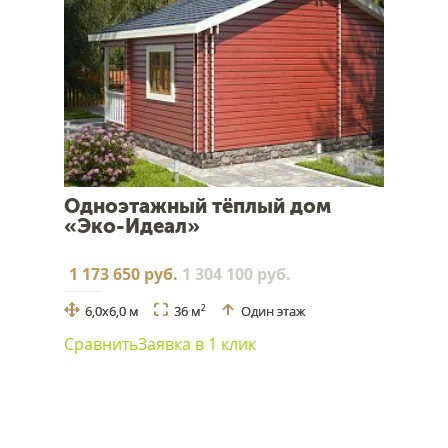
Одноэтажный тёплый дом
«Эко-Идеал»
1 173 650 руб.
1 304 100 руб.
6,0х6,0 м
36 м
Один этаж
2
Сравнить
Заявка в 1 клик