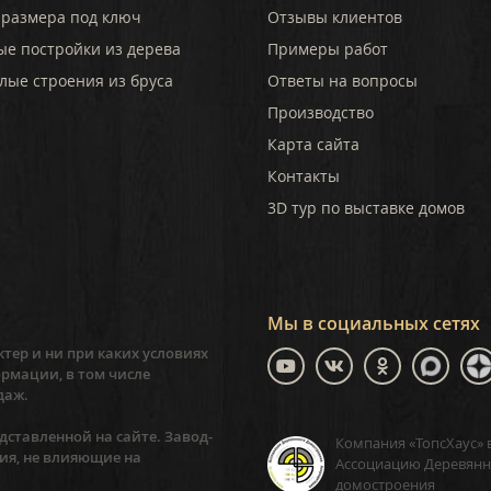
 размера под ключ
Отзывы клиентов
ые постройки из дерева
Примеры работ
лые строения из бруса
Ответы на вопросы
Производство
Карта сайта
Контакты
3D тур по выставке домов
Мы в социальных сетях
тер и ни при каких условиях
рмации, в том числе
даж.
ставленной на сайте. Завод-
Компания «ТопсХаус» 
ия, не влияющие на
Ассоциацию Деревянн
домостроения