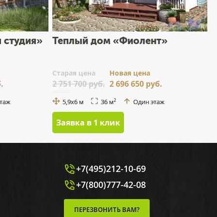
 студия»
Теплый дом «Фиолент»
Cтарая цена
Новая цена
.
2 751 700 руб.
2 696 650 руб.
этаж
5,9x6 м
36 м
Один этаж
2
Заявка в 1 клик
+7(495)212-10-69
+7(800)777-42-08
ПЕРЕЗВОНИТЬ ВАМ?