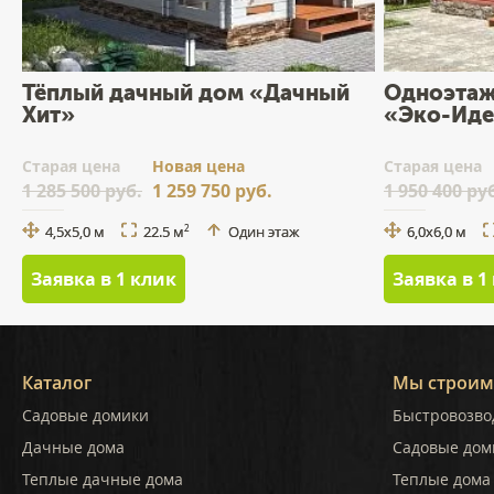
Тёплый дачный дом «Дачный
Одноэтаж
Хит»
«Эко-Иде
Cтарая цена
Новая цена
Cтарая цена
1 285 500 руб.
1 259 750 руб.
1 950 400 ру
4,5х5,0 м
22.5 м
Один этаж
6,0х6,0 м
2
Заявка в 1 клик
Заявка в 1
Каталог
Мы строим
Садовые домики
Быстровозво
Дачные дома
Садовые дом
Теплые дачные дома
Теплые дома 