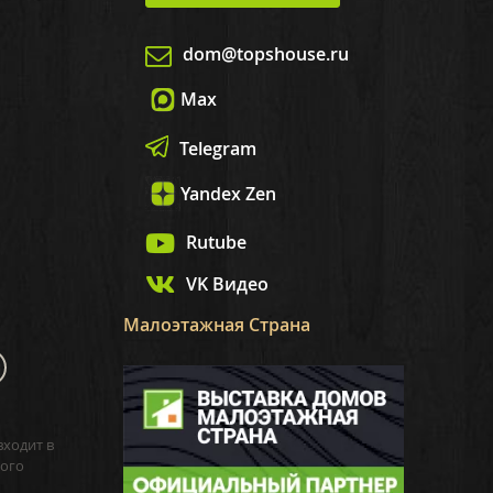
dom@topshouse.ru
Max
Telegram
Yandex Zen
Rutube
VK Видео
Малоэтажная Страна
входит в
ого