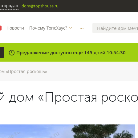
ов продаж
dom@topshouse.ru
Новости
Почему ТопсХаус?
%
more_horizontal
clock
Предложение доступно ещё 145 дней 10:54:30
ом «Простая роскошь»
й дом «Простая роск
N