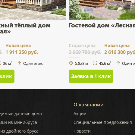
ный тёплый дом
Гостевой дом «Лесная
ал»
Новая цена
Cтарая цена
Новая цена
б.
1 911 350 руб.
2 669 700 руб.
2 616 300 руб
36 м
Один этаж
5,8x8 м
45.6 м
Один 
2
2
 клик
Заявка в 1 клик
О компании
димые дачные дома
Акции
ики из минибруса
Специальные предложения
из двойного бруса
Новости