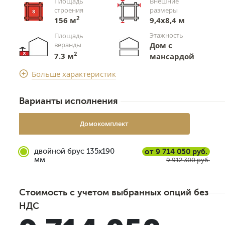
Площадь
Внешние
строения
размеры
2
156 м
9,4х8,4 м
Этажность
Площадь
веранды
Дом с
2
7.3 м
мансардой
Срок доставки
Больше характеристик
4 недели
Варианты исполнения
Домокомплект
двойной брус 135x190
от 9 714 050 руб.
мм
9 912 300 руб.
Стоимость с учетом выбранных опций без
НДС