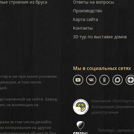
лые строения из бруса
Ответы на вопросы
Производство
Карта сайта
Контакты
3D тур по выставке домов
Мы в социальных сетях
тер и ни при каких условиях
рмации, в том числе
даж.
ставленной на сайте. Завод-
Компания «ТопсХаус» 
ия, не влияющие на
Ассоциацию Деревянн
домостроения
ава (в том числе дизайн).
ем копирования на другие
ТопсХаус, сделано 
 информации и объектов без