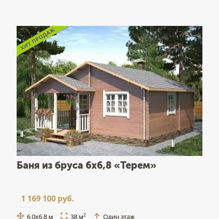
Баня из бруса 6x6,8 «Терем»
1 169 100 руб.
6,0x6,8 м
38 м
Один этаж
2