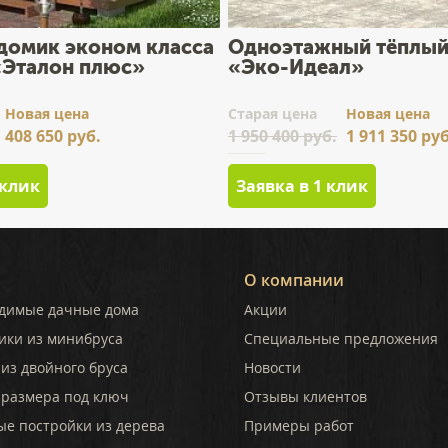
домик эконом класса
Одноэтажный тёплый
 «Эталон плюс»
«Эко-Идеал»
Новая цена
Cтарая цена
Новая цена
408 650 руб.
1 950 400 руб.
1 911 350 руб
 клик
Заявка в 1 клик
О компании
димые дачные дома
Акции
ики из минибруса
Специальные предложения
из двойного бруса
Новости
 размера под ключ
Отзывы клиентов
ые постройки из дерева
Примеры работ