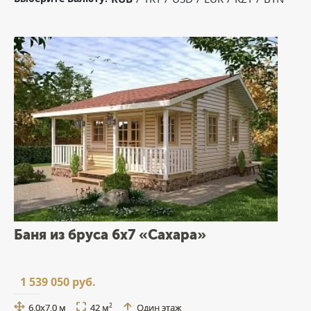
Баня из бруса 6x7 «Сахара»
1 539 050 руб.
6,0x7,0 м
42 м
Один этаж
2