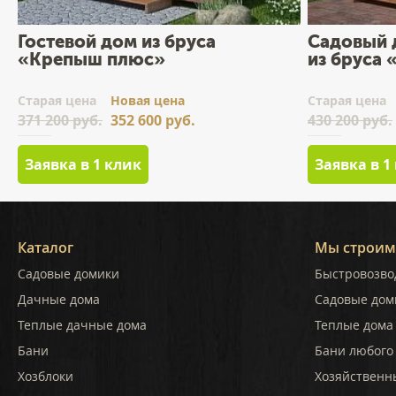
Гостевой дом из бруса
Садовый 
«Крепыш плюс»
из бруса
Cтарая цена
Новая цена
Cтарая цена
371 200 руб.
352 600 руб.
430 200 руб.
Заявка в 1 клик
Заявка в 1
Каталог
Мы строим
Садовые домики
Быстровозво
Дачные дома
Садовые дом
Теплые дачные дома
Теплые дома 
Бани
Бани любого
Хозблоки
Хозяйственн