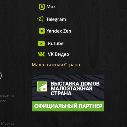
Max
Telegram
Yandex Zen
Rutube
VK Видео
Малоэтажная Страна
входит в
ого
в Москве