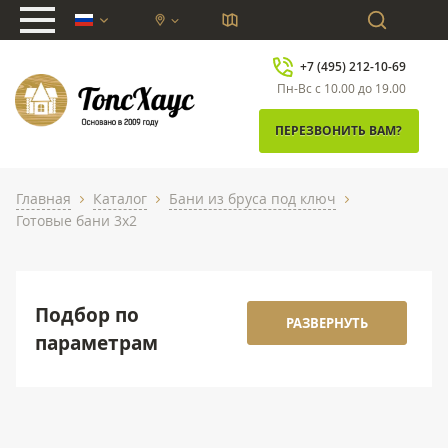
chevron_down
+7 (495) 212-10-69
Пн-Вс с 10.00 до 19.00
ПЕРЕЗВОНИТЬ ВАМ?
Главная
Каталог
Бани из бруса под ключ
chevron_right
chevron_right
chevron_right
Готовые бани 3x2
Подбор по
РАЗВЕРНУТЬ
параметрам