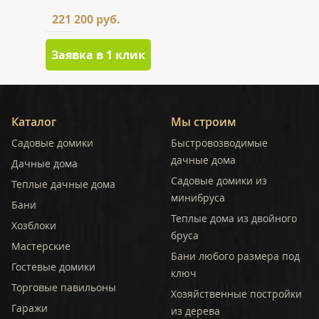
221 200 руб.
Заявка в 1 клик
Каталог
Мы строим
Садовые домики
Быстровозводимые
дачные дома
Дачные дома
Садовые домики из
Теплые дачные дома
минибруса
Бани
Теплые дома из двойного
Хозблоки
бруса
Мастерские
Бани любого размера под
Гостевые домики
ключ
Торговые павильоны
Хозяйственные постройки
Гаражи
из дерева