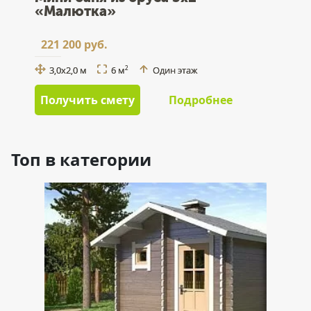
«Малютка»
221 200 руб.
3,0x2,0 м
6 м
Один этаж
2
Получить смету
Подробнее
Топ в категории