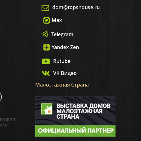
dom@topshouse.ru
Max
Telegram
Yandex Zen
Rutube
VK Видео
Малоэтажная Страна
входит в
ого