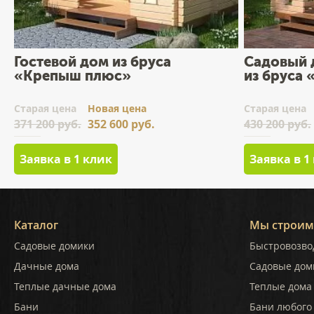
Гостевой дом из бруса
Садовый 
«Крепыш плюс»
из бруса
Cтарая цена
Новая цена
Cтарая цена
371 200 руб.
352 600 руб.
430 200 руб.
Заявка в 1 клик
Заявка в 1
Каталог
Мы строим
Садовые домики
Быстровозво
Дачные дома
Садовые дом
Теплые дачные дома
Теплые дома 
Бани
Бани любого