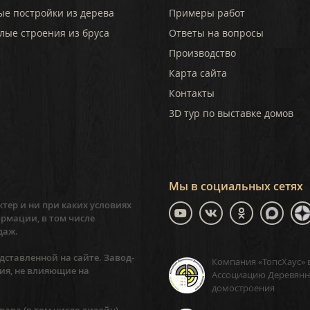
ые постройки из дерева
Примеры работ
лые строения из бруса
Ответы на вопросы
Производство
Карта сайта
Контакты
3D тур по выставке домов
Мы в социальных сетях
тер и ни при каких условиях
рмации, в том числе
даж.
ставленной на сайте. Завод-
Компания «ТопсХаус» 
ия, не влияющие на
Ассоциацию Деревянн
домостроения