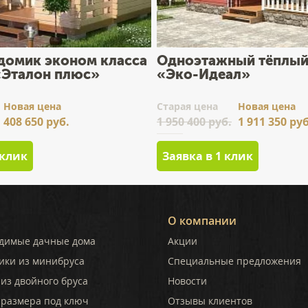
домик эконом класса
Одноэтажный тёплый
 «Эталон плюс»
«Эко-Идеал»
Новая цена
Cтарая цена
Новая цена
408 650 руб.
1 950 400 руб.
1 911 350 руб
 клик
Заявка в 1 клик
О компании
димые дачные дома
Акции
ики из минибруса
Специальные предложения
из двойного бруса
Новости
 размера под ключ
Отзывы клиентов