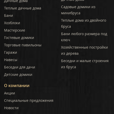
Дачные дома
Садовые домики из
Теплые дачные дома
минибруса
Бани
Теплые дома из двойного
Хозблоки
бруса
Мастерские
Бани любого размера под
Гостевые домики
ключ
Торговые павильоны
Хозяйственные постройки
Гаражи
из дерева
Навесы
Беседки и малые строения
из бруса
Беседки для дачи
Детские домики
О компании
Акции
Специальные предложения
Новости