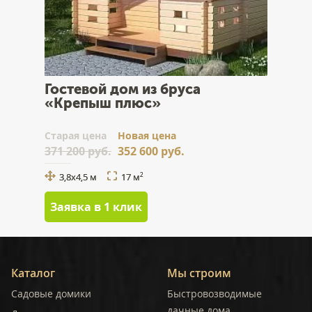
Гостевой дом из бруса
«Крепыш плюс»
Cтарая цена
Новая цена
371 200 руб.
352 600 руб.
3,8х4,5 м
17 м
2
Заявка в 1 клик
Каталог
Мы строим
Садовые домики
Быстровозводимые
дачные дома