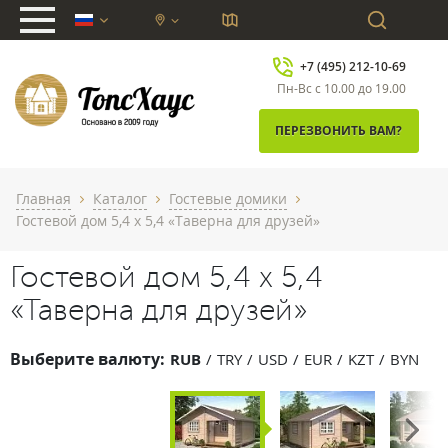
chevron_down
+7 (495) 212-10-69
Пн-Вс с 10.00 до 19.00
ПЕРЕЗВОНИТЬ ВАМ?
Главная
Каталог
Гостевые домики
chevron_right
chevron_right
chevron_right
Гостевой дом 5,4 х 5,4 «Таверна для друзей»
Гостевой дом 5,4 х 5,4
«Таверна для друзей»
Выберите валюту:
RUB
TRY
USD
EUR
KZT
BYN
Next