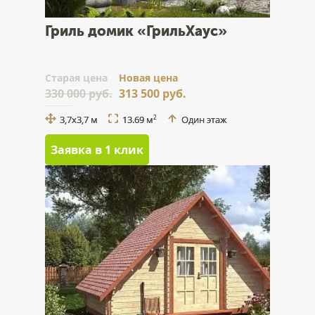
Гриль домик «ГрильХаус»
Cтарая цена
Новая цена
330 000 руб.
313 500 руб.
3,7x3,7 м
13.69 м
Один этаж
2
Заявка в 1 клик