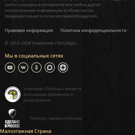
сайты и ресурсы в Интернете) или любое другое
использование информации и объектов без
предварительного согласия правообладателя.
Правовая информация
Политика конфиденциальности
©
2010–2026
Компания «ТопсХаус»
Мы в социальных сетях
Компания «ТопсХаус» входит в
Ассоциацию Деревянного
домостроения
ТопсХаус, сделано в Москве
Малоэтажная Страна