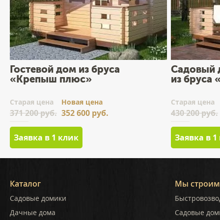
Гостевой дом из бруса
Садовый 
«Крепыш плюс»
из бруса
Cтарая цена
Новая цена
Cтарая цена
371 200 руб.
352 600 руб.
430 200 руб.
Заявка в 1 клик
Заявка в 1
Каталог
Мы строим
Садовые домики
Быстровозво
Дачные дома
Садовые дом