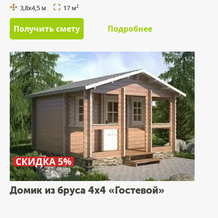
3,8х4,5 м
17 м
2
Получить смету
Подробнее
СКИДКА 5%
Домик из бруса 4х4 «Гостевой»