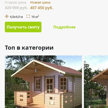
Cтарая цена
Новая цена
428 900 руб.
407 450 руб.
4,0х4,0 м
16 м
2
Получить смету
Подробнее
Топ в категории