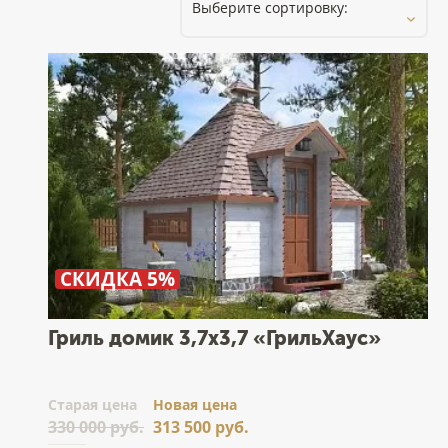
СКИДКА 5%
Гриль домик 3,7x3,7 «ГрильХаус»
Cтарая цена
Новая цена
330 000 руб.
313 500 руб.