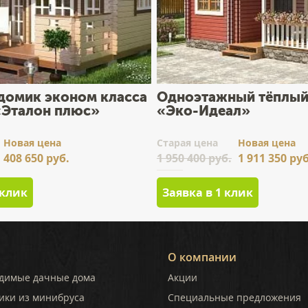
домик эконом класса
Одноэтажный тёплый
 «Эталон плюс»
«Эко-Идеал»
Новая цена
Cтарая цена
Новая цена
408 650 руб.
1 950 400 руб.
1 911 350 руб
 клик
Заявка в 1 клик
О компании
димые дачные дома
Акции
ики из минибруса
Специальные предложения