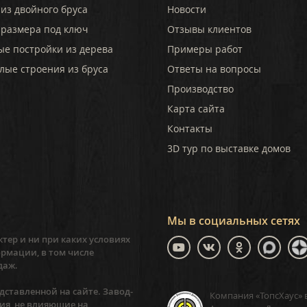
из двойного бруса
Новости
 размера под ключ
Отзывы клиентов
ые постройки из дерева
Примеры работ
лые строения из бруса
Ответы на вопросы
Производство
Карта сайта
Контакты
3D тур по выставке домов
Мы в социальных сетях
тер и ни при каких условиях
рмации, в том числе
даж.
ставленной на сайте. Завод-
Компания «ТопсХаус» 
ия, не влияющие на