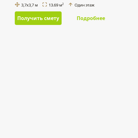
3,7x3,7 м
13.69 м
Один этаж
2
Получить смету
Подробнее