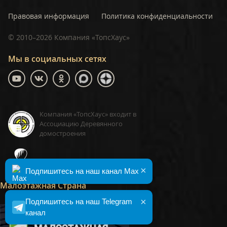
Правовая информация
Политика конфиденциальности
©
2010–2026
Компания «ТопсХаус»
Мы в социальных сетях
Компания «ТопсХаус» входит в
Ассоциацию Деревянного
домостроения
ТопсХаус, сделано в Москве
×
Подпишитесь на наш канал Max
Малоэтажная Страна
×
Подпишитесь на наш Telegram
канал