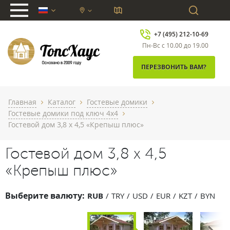
chevron_down
+7 (495) 212-10-69
Пн-Вс с 10.00 до 19.00
ПЕРЕЗВОНИТЬ ВАМ?
Главная
Каталог
Гостевые домики
chevron_right
chevron_right
chevron_right
Гостевые домики под ключ 4x4
chevron_right
Гостевой дом 3,8 х 4,5 «Крепыш плюс»
Гостевой дом 3,8 х 4,5
«Крепыш плюс»
Выберите валюту:
RUB
TRY
USD
EUR
KZT
BYN