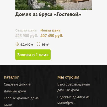
Домик из бруса «Гостевой»
Cтарая цена
Новая цена
428 900 руб.
407 450 руб.
4,0х4,0 м
16 м
2
Заявка в 1 клик
Каталог
Мы строим
Садовые домики
Быстровозводимые
дачные дома
Дачные дома
Садовые домики из
Теплые дачные дома
минибруса
Бани