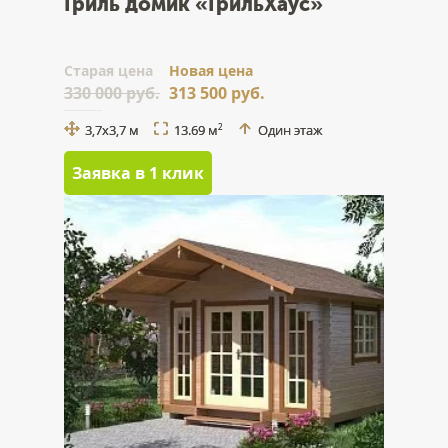
Гриль домик «ГрильХаус»
Cтарая цена
Новая цена
330 000 руб.
313 500 руб.
3,7x3,7 м
13.69 м
Один этаж
2
Заявка в 1 клик