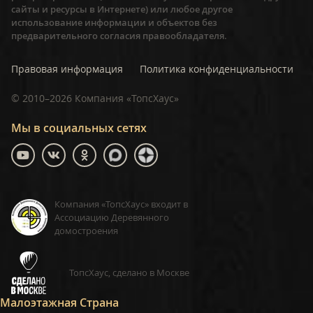
сайты и ресурсы в Интернете) или любое другое
использование информации и объектов без
предварительного согласия правообладателя.
Правовая информация
Политика конфиденциальности
©
2010–2026
Компания «ТопсХаус»
Мы в социальных сетях
Компания «ТопсХаус» входит в
Ассоциацию Деревянного
домостроения
ТопсХаус, сделано в Москве
Малоэтажная Страна