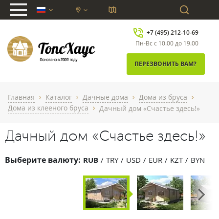
chevron_down
+7 (495) 212-10-69
Пн-Вс с 10.00 до 19.00
ПЕРЕЗВОНИТЬ ВАМ?
Главная
Каталог
Дачные дома
Дома из бруса
chevron_right
chevron_right
chevron_right
chevron_right
Дома из клееного бруса
Дачный дом «Счастье здесь!»
chevron_right
Дачный дом «Счастье здесь!»
Выберите валюту:
RUB
TRY
USD
EUR
KZT
BYN
Next