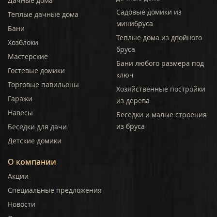
Дачные дома
Садовые домики из
Теплые дачные дома
минибруса
Бани
Теплые дома из двойного
Хозблоки
бруса
Мастерские
Бани любого размера под
Гостевые домики
ключ
Торговые павильоны
Хозяйственные постройки
Гаражи
из дерева
Навесы
Беседки и малые строения
из бруса
Беседки для дачи
Детские домики
О компании
Акции
Специальные предложения
Новости