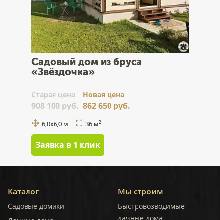
Садовый дом из бруса
«Звёздочка»
Cтарая цена
Новая цена
908 100 руб.
862 650 руб.
6,0x6,0 м
36 м
2
Заявка в 1 клик
Каталог
Мы строим
Садовые домики
Быстровозводимые
дачные дома