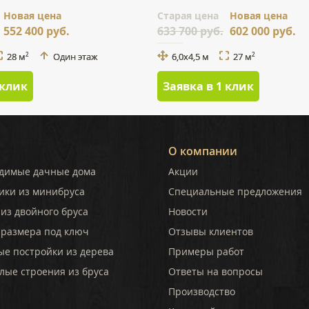
Новая цена
Cтарая цена
Новая цена
552 400 руб.
633 700 руб.
602 000 руб.
28 м
Один этаж
6,0х4,5 м
27 м
2
2
 клик
Заявка в 1 клик
О компании
димые дачные дома
Акции
ики из минибруса
Специальные предложения
из двойного бруса
Новости
 размера под ключ
Отзывы клиентов
ые постройки из дерева
Примеры работ
лые строения из бруса
Ответы на вопросы
Производство