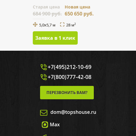
Cтарая цена
Новая цена
684 900 руб.
650 650 руб.
5,0х5,7 м
28 м
2
Заявка в 1 клик
+7(495)212-10-69
+7(800)777-42-08
ПЕРЕЗВОНИТЬ ВАМ?
dom@topshouse.ru
Max