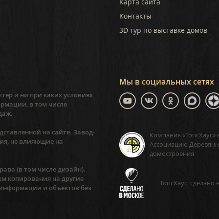
Карта сайта
Контакты
3D тур по выставке домов
Мы в социальных сетях
тер и ни при каких условиях
рмации, в том числе
даж.
ставленной на сайте. Завод-
Компания «ТопсХаус» 
ия, не влияющие на
Ассоциацию Деревянн
домостроения
ава (в том числе дизайн).
ем копирования на другие
ТопсХаус, сделано 
 информации и объектов без