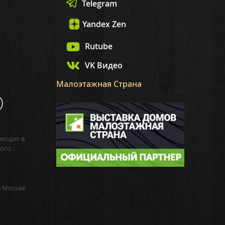
Telegram
Yandex Zen
Rutube
VK Видео
Малоэтажная Страна
входит в
ого
в Москве