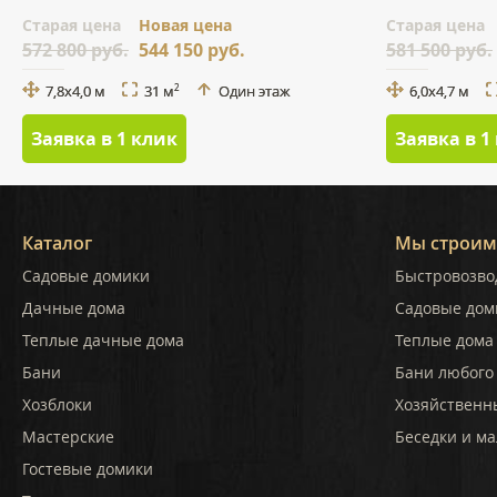
Cтарая цена
Новая цена
Cтарая цена
572 800 руб.
544 150 руб.
581 500 руб.
7,8х4,0 м
31 м
Один этаж
6,0x4,7 м
2
Заявка в 1 клик
Заявка в 1
Каталог
Мы строим
Садовые домики
Быстровозво
Дачные дома
Садовые дом
Теплые дачные дома
Теплые дома 
Бани
Бани любого
Хозблоки
Хозяйственн
Мастерские
Беседки и ма
Гостевые домики