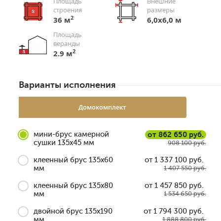
Площадь
Внешние
строения
размеры
2
36 м
6,0x6,0 м
Площадь
веранды
2
2.9 м
Варианты исполнения
Домокомплект
мини-брус камерной
от 862 650 руб.
сушки 135x45 мм
908 100 руб.
клеенный брус 135x60
от 1 337 100 руб.
мм
1 407 550 руб.
клеенный брус 135x80
от 1 457 850 руб.
мм
1 534 650 руб.
двойной брус 135x190
от 1 794 300 руб.
мм
1 888 800 руб.