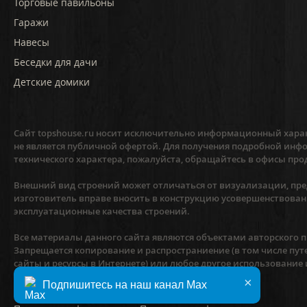
Торговые павильоны
Гаражи
Навесы
Беседки для дачи
Детские домики
Сайт topshouse.ru носит исключительно информационный харак
не является публичной офертой. Для получения подробной инфо
технического характера, пожалуйста, обращайтесь в офисы про
Внешний вид строений может отличаться от визуализации, пред
изготовитель вправе вносить в конструкцию усовершенствован
эксплуатационные качества строений.
Все материалы данного сайта являются объектами авторского пр
Запрещается копирование и распространиение (в том числе пут
сайты и ресурсы в Интернете) или любое другое использование
предварительного согласия правообладателя.
×
Подпишитесь на наш канал Max