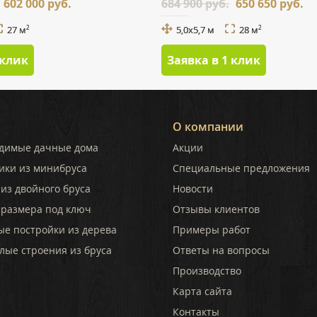
602 000 руб.
684 900 руб.
650 650 руб.
27 м
5,0х5,7 м
28 м
2
2
 клик
Заявка в 1 клик
О компании
димые дачные дома
Акции
ики из минибруса
Специальные предложения
из двойного бруса
Новости
 размера под ключ
Отзывы клиентов
ые постройки из дерева
Примеры работ
лые строения из бруса
Ответы на вопросы
Производство
Карта сайта
Контакты