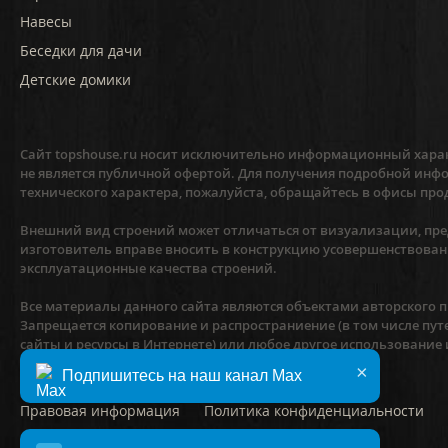
Навесы
Беседки для дачи
Детские домики
Сайт topshouse.ru носит исключительно информационный харак
не является публичной офертой. Для получения подробной инфо
технического характера, пожалуйста, обращайтесь в офисы про
Внешний вид строений может отличаться от визуализации, пред
изготовитель вправе вносить в конструкцию усовершенствован
эксплуатационные качества строений.
Все материалы данного сайта являются объектами авторского пр
Запрещается копирование и распространиение (в том числе пут
сайты и ресурсы в Интернете) или любое другое использование
предварительного согласия правообладателя.
×
Подпишитесь на наш канал Max
Правовая информация
Политика конфиденциальности