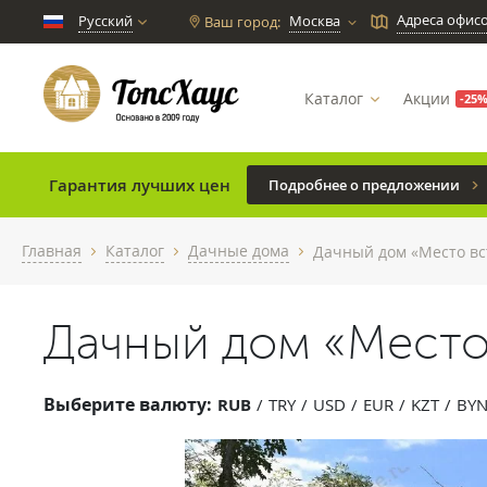
Адреса офис
Русский
Москва
Ваш город:
chevron_down
Каталог
Акции
-25
Гарантия лучших цен
Подробнее о предложении
Главная
Каталог
Дачные дома
Дачный дом «Место вс
chevron_right
chevron_right
chevron_right
Дачный дом «Место
Выберите валюту:
RUB
TRY
USD
EUR
KZT
BY