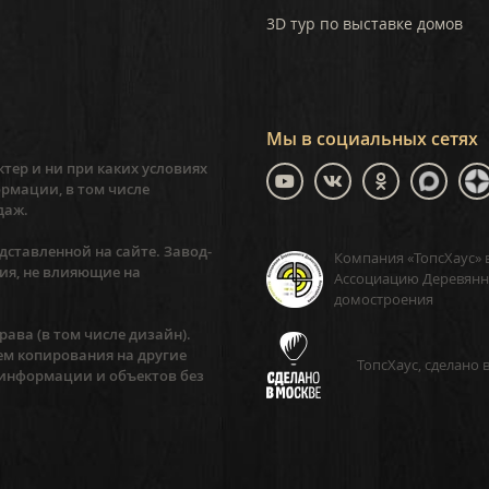
3D тур по выставке домов
Мы в социальных сетях
тер и ни при каких условиях
рмации, в том числе
даж.
ставленной на сайте. Завод-
Компания «ТопсХаус» 
ия, не влияющие на
Ассоциацию Деревянн
домостроения
ава (в том числе дизайн).
ем копирования на другие
ТопсХаус, сделано 
 информации и объектов без