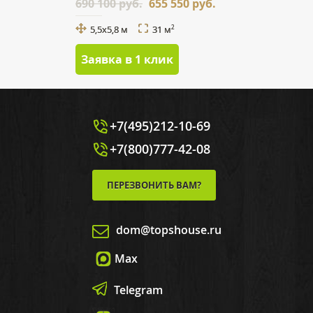
690 100 руб.
655 550 руб.
5,5х5,8 м
31 м
2
Заявка в 1 клик
+7(495)212-10-69
+7(800)777-42-08
ПЕРЕЗВОНИТЬ ВАМ?
dom@topshouse.ru
Max
Telegram