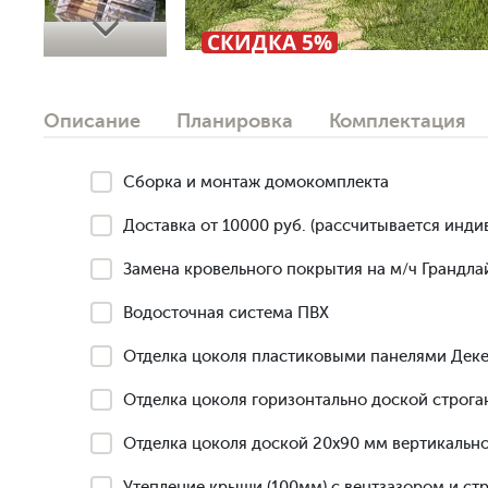
Next
СКИДКА 5%
Описание
Планировка
Комплектация
Сборка и монтаж домокомплекта
Доставка от 10000 руб. (рассчитывается инди
Замена кровельного покрытия на м/ч Грандлай
Водосточная система ПВХ
Отделка цоколя пластиковыми панелями Деке
Отделка цоколя горизонтально доской строга
Отделка цоколя доской 20х90 мм вертикально
Утепление крыши (100мм) с вентзазором и ст