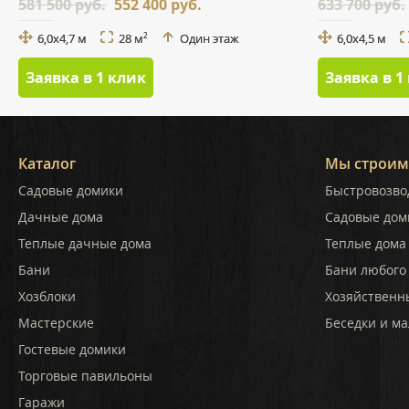
581 500 руб.
552 400 руб.
633 700 руб.
6,0x4,7 м
28 м
Один этаж
6,0х4,5 м
2
Заявка в 1 клик
Заявка в 1
Каталог
Мы строим
Садовые домики
Быстровозво
Дачные дома
Садовые дом
Теплые дачные дома
Теплые дома 
Бани
Бани любого
Хозблоки
Хозяйственн
Мастерские
Беседки и ма
Гостевые домики
Торговые павильоны
Гаражи