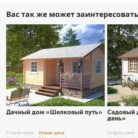
Вас так же может заинтересоват
Дачный дом «Шелковый путь»
Садовый 
день»
Cтарая цена
Новая цена
Cтарая цена