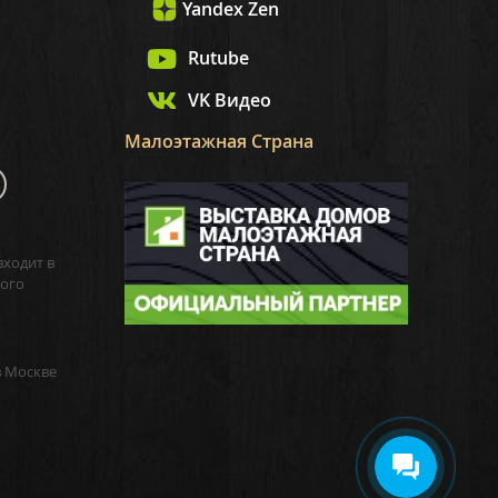
Yandex Zen
Rutube
VK Видео
Малоэтажная Страна
входит в
ого
в Москве