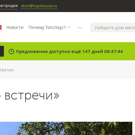
ов продаж
dom@topshouse.ru
Новости
Почему ТопсХаус?
%
more_horizontal
clock
Предложение доступно ещё 147 дней 08:47:44
тречи»
 встречи»
N