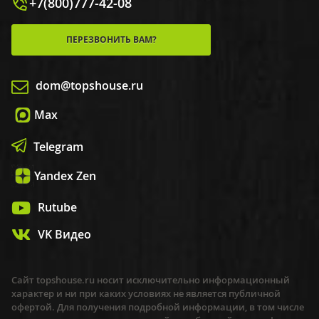
+7(800)777-42-08
ПЕРЕЗВОНИТЬ ВАМ?
dom@topshouse.ru
Max
Telegram
Yandex Zen
Rutube
VK Видео
Сайт topshouse.ru носит исключительно информационный
характер и ни при каких условиях не является публичной
офертой. Для получения подробной информации, в том числе