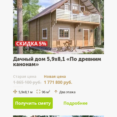
СКИДКА 5%
Дачный дом 5,9x8,1 «По древним
канонам»
Cтарая цена
Новая цена
1 865 100 руб.
1 771 800 руб.
5,9x8,1 м
96 м
Два этажа
2
Получить смету
Подробнее