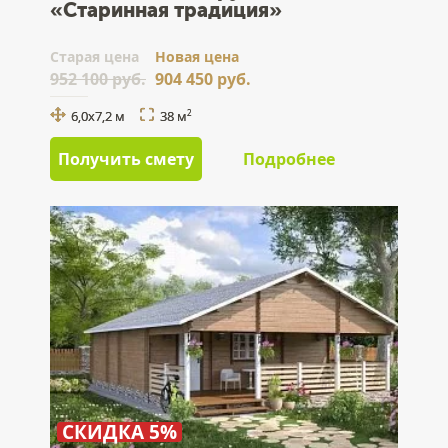
«Старинная традиция»
Cтарая цена
Новая цена
952 100 руб.
904 450 руб.
6,0х7,2 м
38 м
2
Получить смету
Подробнее
СКИДКА 5%