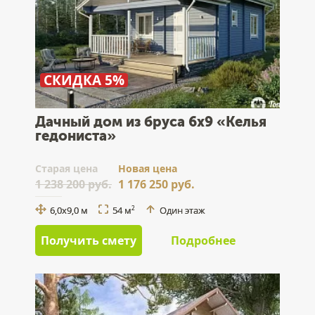
СКИДКА 5%
Дачный дом из бруса 6х9 «Келья
гедониста»
Cтарая цена
Новая цена
1 238 200 руб.
1 176 250 руб.
6,0х9,0 м
54 м
Один этаж
2
Получить смету
Подробнее