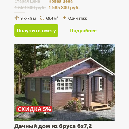
Cтарая цена
Новая цена
1 669 300 руб.
1 585 800 руб.
9,7x7,9 м
69.4 м
Один этаж
2
Получить смету
Подробнее
СКИДКА 5%
Дачный дом из бруса 6х7,2