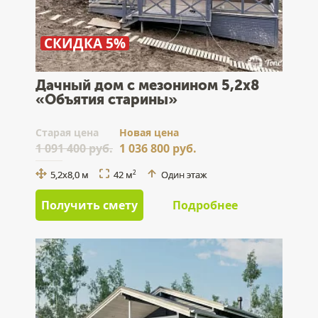
СКИДКА 5%
Дачный дом с мезонином 5,2x8
«Объятия старины»
Cтарая цена
Новая цена
1 091 400 руб.
1 036 800 руб.
5,2x8,0 м
42 м
Один этаж
2
Получить смету
Подробнее