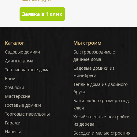
Заявка в 1 клик
Каталог
Мы строим
Садовые домики
Быстровозводимые
дачные дома
Дачные дома
Садовые домики из
Теплые дачные дома
минибруса
Бани
Теплые дома из двойного
Хозблоки
бруса
Мастерские
Бани любого размера под
Гостевые домики
ключ
Торговые павильоны
Хозяйственные постройки
Гаражи
из дерева
Навесы
Беседки и малые строения