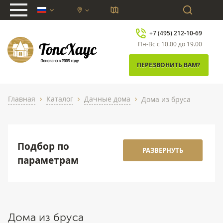
chevron_down
+7 (495) 212-10-69
Пн-Вс с 10.00 до 19.00
ПЕРЕЗВОНИТЬ ВАМ?
Главная
Каталог
Дачные дома
Дома из бруса
chevron_right
chevron_right
chevron_right
Подбор по
РАЗВЕРНУТЬ
параметрам
Дома из бруса