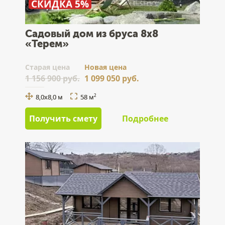
СКИДКА 5%
Садовый дом из бруса 8x8
«Терем»
Cтарая цена
Новая цена
1 156 900 руб.
1 099 050 руб.
8,0x8,0 м
58 м
2
Получить смету
Подробнее