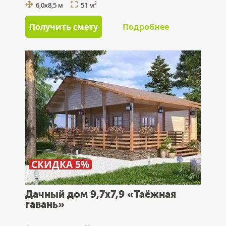
6,0х8,5 м
51 м
2
Получить смету
Подробнее
СКИДКА 5%
Дачный дом 9,7x7,9 «Таёжная
гавань»