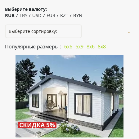
Выберите валюту:
RUB
TRY
USD
EUR
KZT
BYN
Популярные размеры :
6x6
6x9
8x6
8x8
СКИДКА 5%