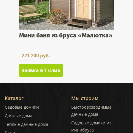
Мини баня из бруса «Малютка»
221 200 руб.
Заявка в 1 клик
Каталог
Мы строим
Садовые домики
Быстровозводимые
дачные дома
Дачные дома
Садовые домики из
Теплые дачные дома
минибруса
Бани