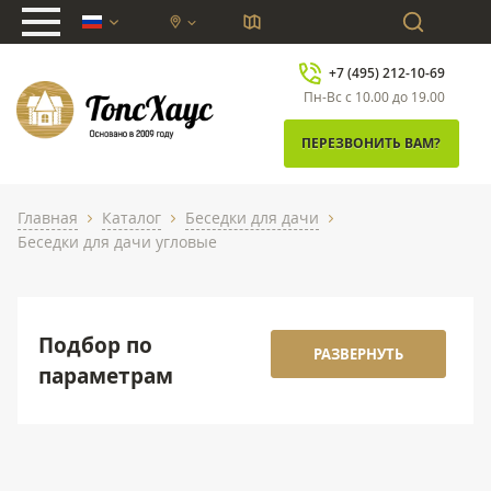
chevron_down
+7 (495) 212-10-69
Пн-Вс с 10.00 до 19.00
ПЕРЕЗВОНИТЬ ВАМ?
Главная
Каталог
Беседки для дачи
chevron_right
chevron_right
chevron_right
Беседки для дачи угловые
Подбор по
РАЗВЕРНУТЬ
параметрам