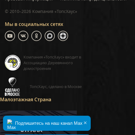
©
2010–2026
Компания «ТопсХаус»
Мы в социальных сетях
Компания «ТопсХаус» входит в
Ассоциацию Деревянного
домостроения
ТопсХаус, сделано в Москве
Малоэтажная Страна
×
Подпишитесь на наш канал Max