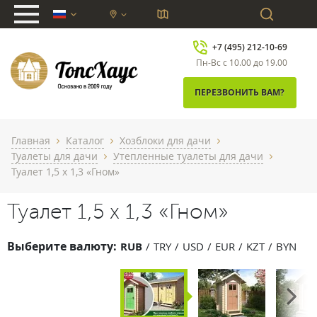
chevron_down
+7 (495) 212-10-69
Пн-Вс с 10.00 до 19.00
ПЕРЕЗВОНИТЬ ВАМ?
Главная
Каталог
Хозблоки для дачи
chevron_right
chevron_right
chevron_right
Туалеты для дачи
Утепленные туалеты для дачи
chevron_right
chevron_right
Туалет 1,5 x 1,3 «Гном»
Туалет 1,5 x 1,3 «Гном»
Выберите валюту:
RUB
TRY
USD
EUR
KZT
BYN
Next