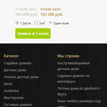
Cтарая цена
Новая цена
161 300 руб.
153 200 руб.
1,5x2 м
3 м
Один этаж
2
Заявка в 1 клик
Каталог
Мы строим
Садовые домики
Быстровозводимые
дачные дома
Дачные дома
Садовые домики из
Теплые дачные дома
минибруса
Бани
Теплые дома из двойного
Хозблоки
бруса
Мастерские
Бани любого размера под
Гостевые домики
ключ