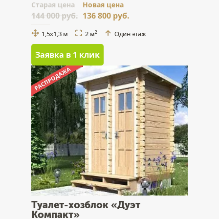
Cтарая цена
Новая цена
144 000 руб.
136 800 руб.
1,5x1,3 м
2 м
Один этаж
2
Заявка в 1 клик
Туалет-хозблок «Дуэт
Компакт»