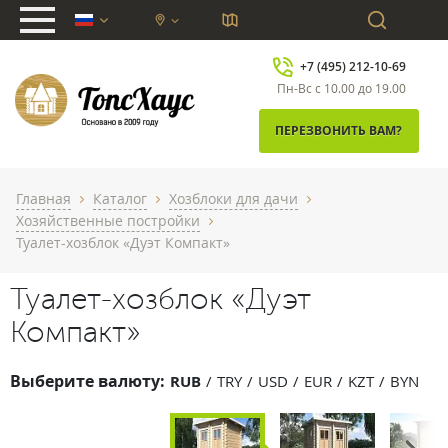
chevron_down
+7 (495) 212-10-69
Пн-Вс с 10.00 до 19.00
ПЕРЕЗВОНИТЬ ВАМ?
Главная
Каталог
Хозблоки для дачи
chevron_right
chevron_right
chevron_right
Хозяйственные постройки
chevron_right
Туалет-хозблок «Дуэт Компакт»
Туалет-хозблок «Дуэт
Компакт»
Выберите валюту:
RUB
TRY
USD
EUR
KZT
BYN