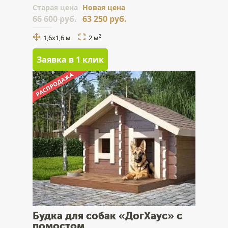
Cтарая цена
Новая цена
66 600 руб.
63 250 руб.
1,6х1,6 м
2 м
2
Заявка в 1 клик
Будка для собак «ДогХаус» с
помостом