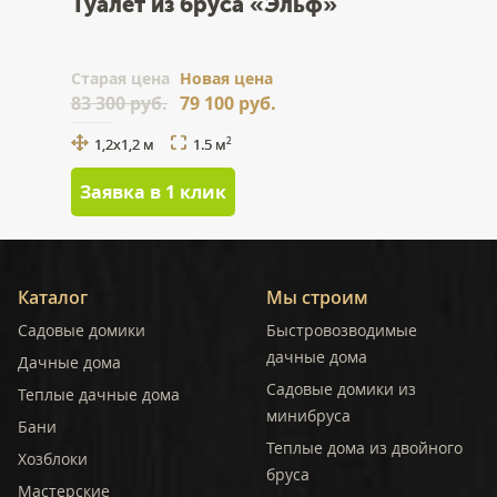
Туалет из бруса «Эльф»
Cтарая цена
Новая цена
83 300 руб.
79 100 руб.
1,2x1,2 м
1.5 м
2
Заявка в 1 клик
Каталог
Мы строим
Садовые домики
Быстровозводимые
дачные дома
Дачные дома
Садовые домики из
Теплые дачные дома
минибруса
Бани
Теплые дома из двойного
Хозблоки
бруса
Мастерские