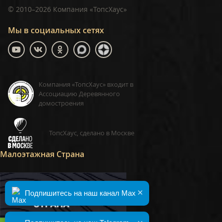
©
2010–2026
Компания «ТопсХаус»
Мы в социальных сетях
Компания «ТопсХаус» входит в
Ассоциацию Деревянного
домостроения
ТопсХаус, сделано в Москве
Малоэтажная Страна
×
Подпишитесь на наш канал Max