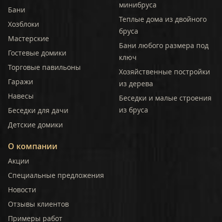
минибруса
Бани
Теплые дома из двойного
Хозблоки
бруса
Мастерские
Бани любого размера под
Гостевые домики
ключ
Торговые павильоны
Хозяйственные постройки
Гаражи
из дерева
Навесы
Беседки и малые строения
из бруса
Беседки для дачи
Детские домики
О компании
Акции
Специальные предложения
Новости
Отзывы клиентов
Примеры работ