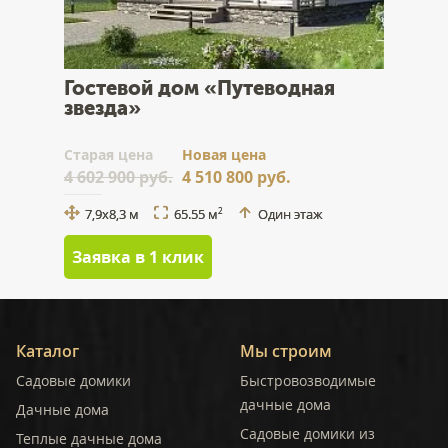
Гостевой дом «Путеводная
звезда»
Cтарая цена
Новая цена
4 602 900 руб.
4 510 800 руб.
7,9x8,3 м
65.55 м
Один этаж
2
Заявка в 1 клик
Каталог
Мы строим
Садовые домики
Быстровозводимые
дачные дома
Дачные дома
Садовые домики из
Теплые дачные дома