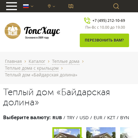
chevron_down
+7 (495) 212-10-69
Пн-Вс с 10.00 до 19.00
ПЕРЕЗВОНИТЬ ВАМ?
Главная
Каталог
Теплые дома
chevron_right
chevron_right
chevron_right
Теплые дома с крыльцом
chevron_right
Теплый дом «Байдарская долина»
Теплый дом «Байдарская
долина»
Выберите валюту:
RUB
TRY
USD
EUR
KZT
BYN