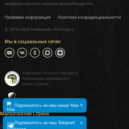
предварительного согласия правообладателя.
Правовая информация
Политика конфиденциальности
©
2010–2026
Компания «ТопсХаус»
Мы в социальных сетях
Компания «ТопсХаус» входит в
Ассоциацию Деревянного
домостроения
ТопсХаус, сделано в Москве
×
Подпишитесь на наш канал Max
Малоэтажная Страна
×
Подпишитесь на наш Telegram
канал