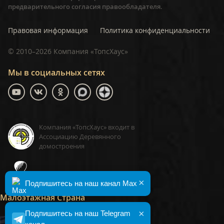
предварительного согласия правообладателя.
Правовая информация
Политика конфиденциальности
©
2010–2026
Компания «ТопсХаус»
Мы в социальных сетях
Компания «ТопсХаус» входит в
Ассоциацию Деревянного
домостроения
ТопсХаус, сделано в Москве
×
Подпишитесь на наш канал Max
Малоэтажная Страна
×
Подпишитесь на наш Telegram