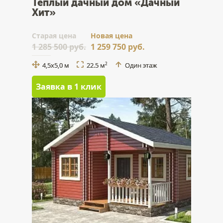
Тёплый дачный дом «Дачный
Хит»
Cтарая цена
Новая цена
1 285 500 руб.
1 259 750 руб.
4,5х5,0 м
22.5 м
Один этаж
2
Заявка в 1 клик