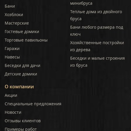
минибруса
Бани
Теплые дома из двойного
Хозблоки
бруса
Мастерские
Бани любого размера под
Гостевые домики
ключ
Торговые павильоны
Хозяйственные постройки
Гаражи
из дерева
Навесы
Беседки и малые строения
из бруса
Беседки для дачи
Детские домики
О компании
Акции
Специальные предложения
Новости
Отзывы клиентов
Примеры работ