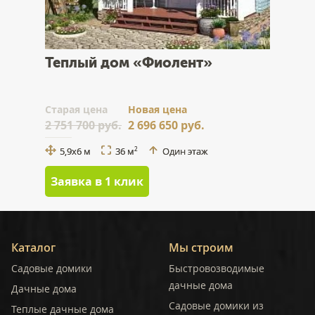
Теплый дом «Фиолент»
Cтарая цена
Новая цена
2 751 700 руб.
2 696 650 руб.
5,9x6 м
36 м
Один этаж
2
Заявка в 1 клик
Каталог
Мы строим
Садовые домики
Быстровозводимые
дачные дома
Дачные дома
Садовые домики из
Теплые дачные дома