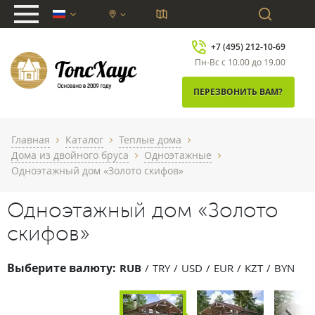
chevron_down
+7 (495) 212-10-69
Пн-Вс с 10.00 до 19.00
ПЕРЕЗВОНИТЬ ВАМ?
Главная
Каталог
Теплые дома
chevron_right
chevron_right
chevron_right
Дома из двойного бруса
Одноэтажные
chevron_right
chevron_right
Одноэтажный дом «Золото скифов»
Одноэтажный дом «Золото
скифов»
Выберите валюту:
RUB
TRY
USD
EUR
KZT
BYN