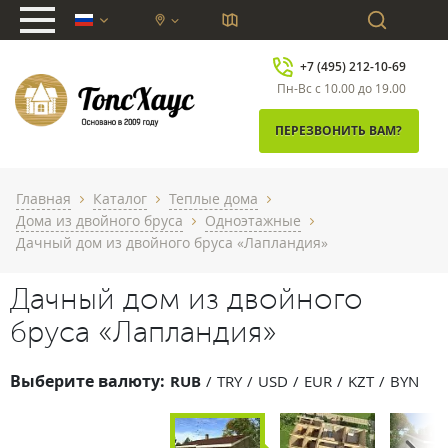
chevron_down
+7 (495) 212-10-69
Пн-Вс с 10.00 до 19.00
ПЕРЕЗВОНИТЬ ВАМ?
Главная
Каталог
Теплые дома
chevron_right
chevron_right
chevron_right
Дома из двойного бруса
Одноэтажные
chevron_right
chevron_right
Дачный дом из двойного бруса «Лапландия»
Дачный дом из двойного
бруса «Лапландия»
Выберите валюту:
RUB
TRY
USD
EUR
KZT
BYN