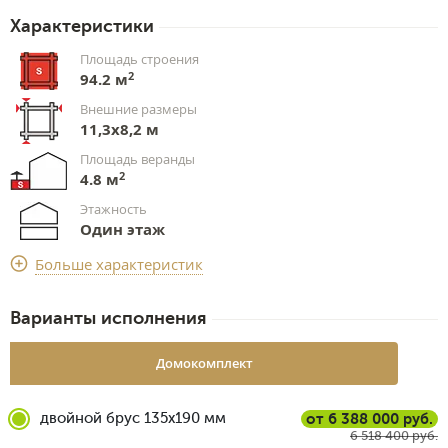
Характеристики
Площадь строения
2
94.2 м
Внешние размеры
11,3х8,2 м
Площадь веранды
2
4.8 м
Этажность
Один этаж
Срок доставки
Больше характеристик
2 недели
Варианты исполнения
Домокомплект
двойной брус 135x190 мм
от 6 388 000 руб.
6 518 400 руб.