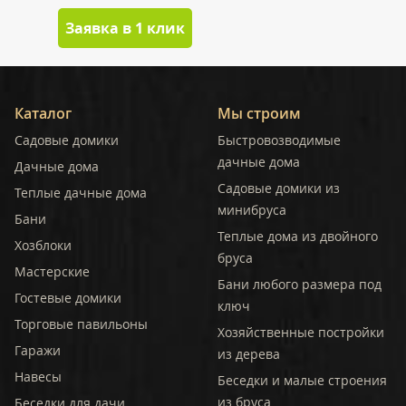
Заявка в 1 клик
Каталог
Мы строим
Садовые домики
Быстровозводимые
дачные дома
Дачные дома
Садовые домики из
Теплые дачные дома
минибруса
Бани
Теплые дома из двойного
Хозблоки
бруса
Мастерские
Бани любого размера под
Гостевые домики
ключ
Торговые павильоны
Хозяйственные постройки
Гаражи
из дерева
Навесы
Беседки и малые строения
из бруса
Беседки для дачи