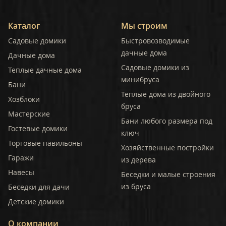
Каталог
Мы строим
Садовые домики
Быстровозводимые
дачные дома
Дачные дома
Садовые домики из
Теплые дачные дома
минибруса
Бани
Теплые дома из двойного
Хозблоки
бруса
Мастерские
Бани любого размера под
Гостевые домики
ключ
Торговые павильоны
Хозяйственные постройки
Гаражи
из дерева
Навесы
Беседки и малые строения
из бруса
Беседки для дачи
Детские домики
О компании