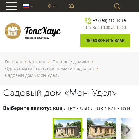
chevron_down
+7 (495) 212-10-69
Пн-Вс с 10.00 до 19.00
ПЕРЕЗВОНИТЬ ВАМ?
Главная
Каталог
Гостевые домики
chevron_right
chevron_right
chevron_right
Одноэтажные гостевые домики под ключ
chevron_right
Садовый дом «Мон-Удел»
Садовый дом «Мон-Удел»
Выберите валюту:
RUB
TRY
USD
EUR
KZT
BYN
Next