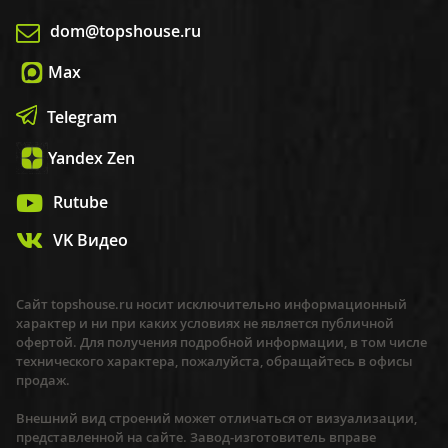
dom@topshouse.ru
Max
Telegram
Yandex Zen
Rutube
VK Видео
Сайт topshouse.ru носит исключительно информационный
характер и ни при каких условиях не является публичной
офертой. Для получения подробной информации, в том числе
технического характера, пожалуйста, обращайтесь в офисы
продаж.
Внешний вид строений может отличаться от визуализации,
представленной на сайте. Завод-изготовитель вправе