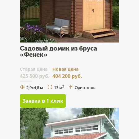
Садовый домик из бруса
«Фенек»
Cтарая цена
Новая цена
425 500 руб.
404 200 руб.
2,9x4,8 м
13 м
Один этаж
2
Заявка в 1 клик