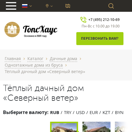
chevron_down
+7 (495) 212-10-69
Пн-Вс с 10.00 до 19.00
ПЕРЕЗВОНИТЬ ВАМ?
Главная
Каталог
Дачные дома
chevron_right
chevron_right
chevron_right
Одноэтажные дома из бруса
chevron_right
Тёплый дачный дом «Северный ветер»
Тёплый дачный дом
«Северный ветер»
Выберите валюту:
RUB
TRY
USD
EUR
KZT
BYN