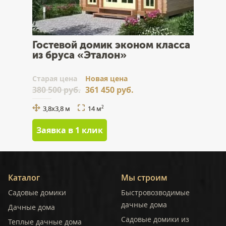
Гостевой домик эконом класса
из бруса «Эталон»
Cтарая цена
Новая цена
380 500 руб.
361 450 руб.
3,8x3,8 м
14 м
2
Заявка в 1 клик
Каталог
Мы строим
Садовые домики
Быстровозводимые
дачные дома
Дачные дома
Садовые домики из
Теплые дачные дома