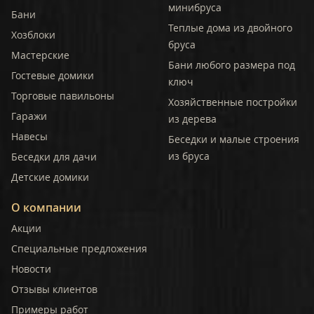
минибруса
Бани
Теплые дома из двойного
Хозблоки
бруса
Мастерские
Бани любого размера под
Гостевые домики
ключ
Торговые павильоны
Хозяйственные постройки
Гаражи
из дерева
Навесы
Беседки и малые строения
из бруса
Беседки для дачи
Детские домики
О компании
Акции
Специальные предложения
Новости
Отзывы клиентов
Примеры работ