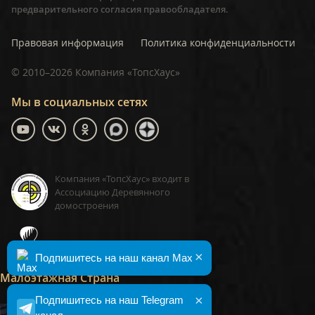
предварительного согласия правообладателя.
Правовая информация
Политика конфиденциальности
©
2010–2026
Компания «ТопсХаус»
Мы в социальных сетях
Компания «ТопсХаус» входит в
Ассоциацию Деревянного
домостроения
ТопсХаус, сделано в Москве
×
Подпишитесь на наш канал Max
Малоэтажная Страна
×
Подпишитесь на наш Telegram