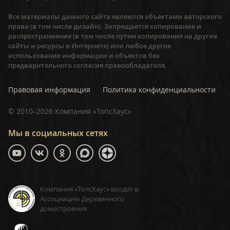
Все материалы данного сайта являются объектами авторского
права (в том числе дизайн). Запрещается копирование и
распространиение (в том числе путем копирования на другие
сайты и ресурсы в Интернете) или любое другое
использование информации и объектов без
предварительного согласия правообладателя.
Правовая информация
Политика конфиденциальности
©
2010–2026
Компания «ТопсХаус»
Мы в социальных сетях
Компания «ТопсХаус» входит в
Ассоциацию Деревянного
домостроения