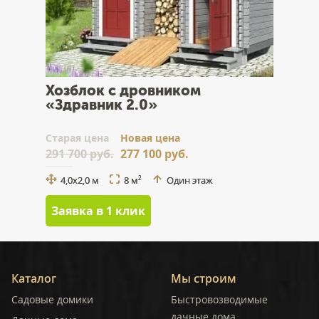
Хозблок с дровником
«Здравник 2.0»
Cтарая цена
Новая цена
291 700 руб.
277 100 руб.
4,0х2,0 м
8 м
Один этаж
2
Заявка в 1 клик
Каталог
Мы строим
Садовые домики
Быстровозводимые
дачные дома