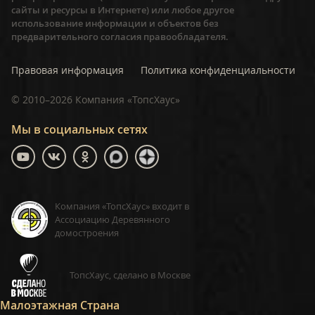
сайты и ресурсы в Интернете) или любое другое
использование информации и объектов без
предварительного согласия правообладателя.
Правовая информация
Политика конфиденциальности
©
2010–2026
Компания «ТопсХаус»
Мы в социальных сетях
Компания «ТопсХаус» входит в
Ассоциацию Деревянного
домостроения
ТопсХаус, сделано в Москве
Малоэтажная Страна