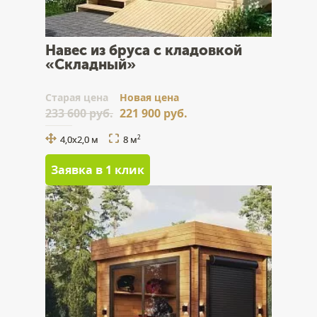
Навес из бруса с кладовкой
«Складный»
Cтарая цена
Новая цена
233 600 руб.
221 900 руб.
4,0х2,0 м
8 м
2
Заявка в 1 клик