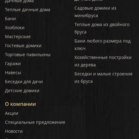
Дачные дома
Садовые домики из
Теплые дачные дома
минибруса
Бани
Теплые дома из двойного
Хозблоки
бруса
Мастерские
Бани любого размера под
Гостевые домики
ключ
Торговые павильоны
Хозяйственные постройки
Гаражи
из дерева
Навесы
Беседки и малые строения
из бруса
Беседки для дачи
Детские домики
О компании
Акции
Специальные предложения
Новости