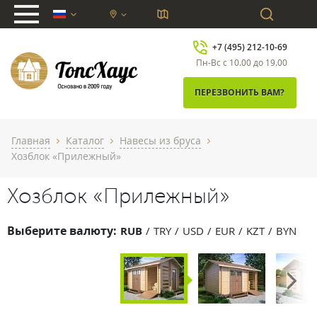
chevron_down
+7 (495) 212-10-69
Пн-Вс с 10.00 до 19.00
ПЕРЕЗВОНИТЬ ВАМ?
Главная
Каталог
Навесы из бруса
chevron_right
chevron_right
chevron_right
Хозблок «Прилежный»
Хозблок «Прилежный»
Выберите валюту:
RUB
TRY
USD
EUR
KZT
BYN
Next