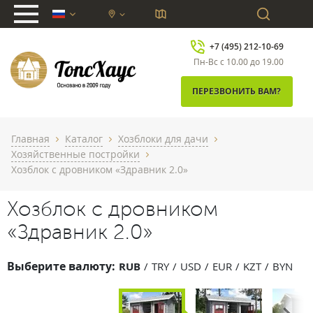
chevron_down
+7 (495) 212-10-69
Пн-Вс с 10.00 до 19.00
ПЕРЕЗВОНИТЬ ВАМ?
Главная
Каталог
Хозблоки для дачи
chevron_right
chevron_right
chevron_right
Хозяйственные постройки
chevron_right
Хозблок с дровником «Здравник 2.0»
Хозблок с дровником
«Здравник 2.0»
Выберите валюту:
RUB
TRY
USD
EUR
KZT
BYN