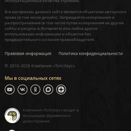
эксплуатационные качества строений.
Все материалы данного сайта являются объектами авторского
права (в том числе дизайн). Запрещается копирование и
распространиение (в том числе путем копирования на другие
сайты и ресурсы в Интернете) или любое другое
использование информации и объектов без
предварительного согласия правообладателя.
Правовая информация
Политика конфиденциальности
©
2010–2026
Компания «ТопсХаус»
Мы в социальных сетях
Компания «ТопсХаус» входит в
Ассоциацию Деревянного
домостроения