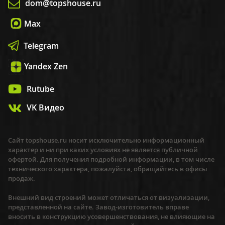
dom@topshouse.ru
Max
Telegram
Yandex Zen
Rutube
VK Видео
Сайт topshouse.ru носит исключительно информационный
характер и ни при каких условиях не является публичной
офертой. Для получения подробной информации, в том числе
технического характера, пожалуйста, обращайтесь в офисы
продаж.
Внешний вид строений может отличаться от визуализации,
представленной на сайте. Завод-изготовитель вправе
вносить в конструкцию усовершенствования, не влияющие на