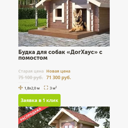
Будка для собак «ДогХаус» с
помостом
Cтарая цена
Новая цена
75 100 руб.
71 300 руб.
1,8х2,0 м
3 м
2
Заявка в 1 клик