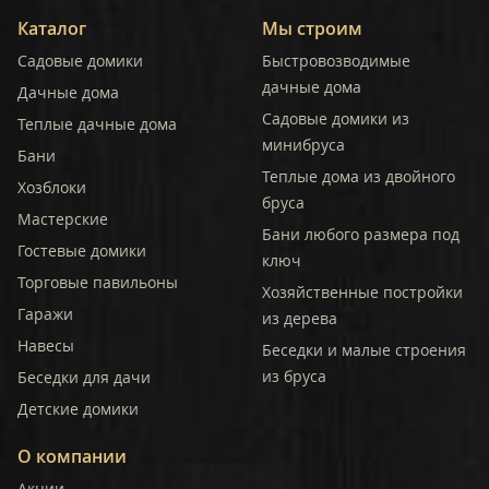
Каталог
Мы строим
Садовые домики
Быстровозводимые
дачные дома
Дачные дома
Садовые домики из
Теплые дачные дома
минибруса
Бани
Теплые дома из двойного
Хозблоки
бруса
Мастерские
Бани любого размера под
Гостевые домики
ключ
Торговые павильоны
Хозяйственные постройки
Гаражи
из дерева
Навесы
Беседки и малые строения
из бруса
Беседки для дачи
Детские домики
О компании
Акции