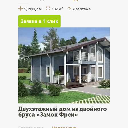
9,2х11,2 м
132 м
Два этажа
2
Заявка в 1 клик
Двухэтажный дом из двойного
бруса «Замок Фреи»
Cтарая цена
Новая цена