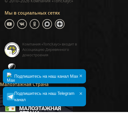
©
2010–2026
Компания «ТопсХаус»
Мы в социальных сетях
Компания «ТопсХаус» входит в
Ассоциацию Деревянного
домостроения
ТопсХаус, сделано в Москве
×
Подпишитесь на наш канал Max
Малоэтажная Страна
×
Подпишитесь на наш Telegram
канал