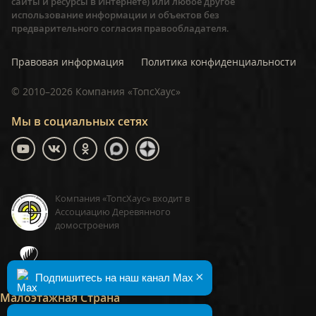
сайты и ресурсы в Интернете) или любое другое
использование информации и объектов без
предварительного согласия правообладателя.
Правовая информация
Политика конфиденциальности
©
2010–2026
Компания «ТопсХаус»
Мы в социальных сетях
Компания «ТопсХаус» входит в
Ассоциацию Деревянного
домостроения
ТопсХаус, сделано в Москве
×
Подпишитесь на наш канал Max
Малоэтажная Страна