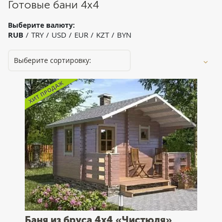
Готовые бани 4x4
Выберите валюту:
RUB
TRY
USD
EUR
KZT
BYN
Баня из бруса 4x4 «Чистюля»