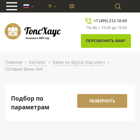
chevron_down
+7 (495) 212-10-69
Пн-Вс с 10.00 до 19.00
ПЕРЕЗВОНИТЬ ВАМ?
Главная
Каталог
Бани из бруса под ключ
chevron_right
chevron_right
chevron_right
Готовые бани 4x4
Подбор по
РАЗВЕРНУТЬ
параметрам