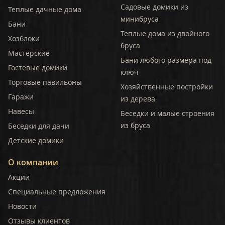
Садовые домики из
Теплые дачные дома
минибруса
Бани
Теплые дома из двойного
Хозблоки
бруса
Мастерские
Бани любого размера под
Гостевые домики
ключ
Торговые павильоны
Хозяйственные постройки
Гаражи
из дерева
Навесы
Беседки и малые строения
из бруса
Беседки для дачи
Детские домики
О компании
Акции
Специальные предложения
Новости
Отзывы клиентов