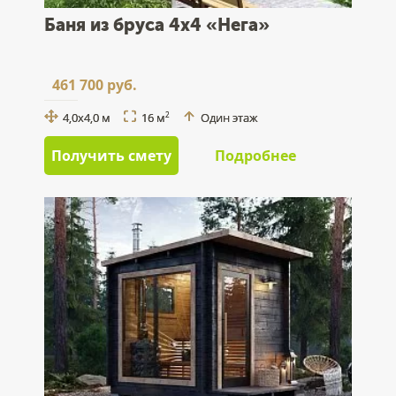
Баня из бруса 4x4 «Нега»
461 700 руб.
4,0x4,0 м
16 м
Один этаж
2
Получить смету
Подробнее