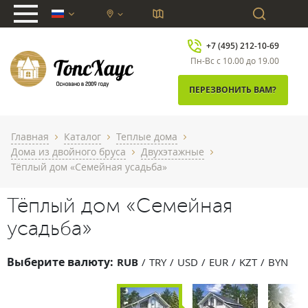
chevron_down
+7 (495) 212-10-69
Пн-Вс с 10.00 до 19.00
ПЕРЕЗВОНИТЬ ВАМ?
Главная
Каталог
Теплые дома
chevron_right
chevron_right
chevron_right
Дома из двойного бруса
Двухэтажные
chevron_right
chevron_right
Тёплый дом «Семейная усадьба»
Тёплый дом «Семейная
усадьба»
Выберите валюту:
RUB
TRY
USD
EUR
KZT
BYN