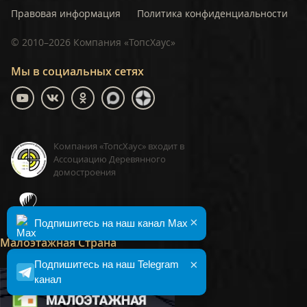
Правовая информация
Политика конфиденциальности
©
2010–2026
Компания «ТопсХаус»
Мы в социальных сетях
Компания «ТопсХаус» входит в
Ассоциацию Деревянного
домостроения
ТопсХаус, сделано в Москве
×
Подпишитесь на наш канал Max
Малоэтажная Страна
×
Подпишитесь на наш Telegram
канал