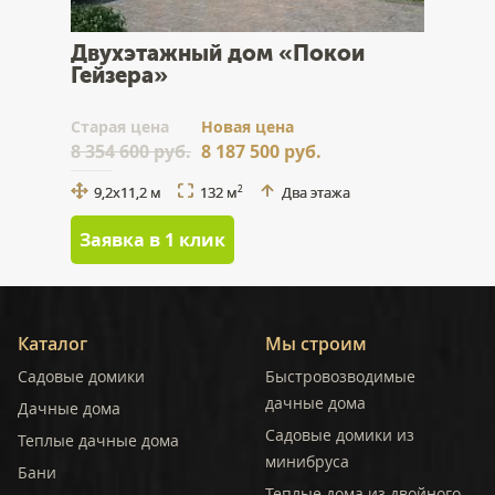
Двухэтажный дом «Покои
Гейзера»
Cтарая цена
Новая цена
8 354 600 руб.
8 187 500 руб.
9,2х11,2 м
132 м
Два этажа
2
Заявка в 1 клик
Каталог
Мы строим
Садовые домики
Быстровозводимые
дачные дома
Дачные дома
Садовые домики из
Теплые дачные дома
минибруса
Бани
Теплые дома из двойного