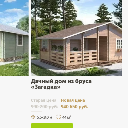
Дачный дом из бруса
«Загадка»
Cтарая цена
Новая цена
990 200 руб.
940 650 руб.
5,5x8,0 м
44 м
2