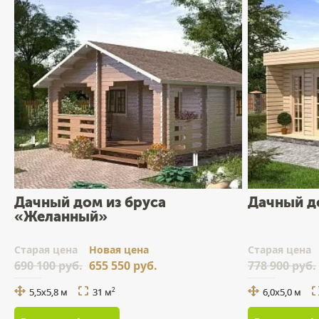
Дачный дом из бруса
Дачный д
«Желанный»
Cтарая цена
Новая цена
Cтарая цена
690 100 руб.
655 550 руб.
778 900 руб.
5,5х5,8 м
31 м
6,0х5,0 м
2