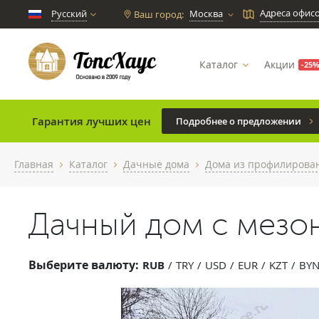
Адреса офис
Русский
Москва
Ваш город:
chevron_down
Каталог
Акции
-25
Гарантия лучших цен
Подробнее о предложении
Главная
Каталог
Дачные дома
Дома из профилирован
chevron_right
chevron_right
chevron_right
Дачный дом с мезо
Выберите валюту:
RUB
TRY
USD
EUR
KZT
BY