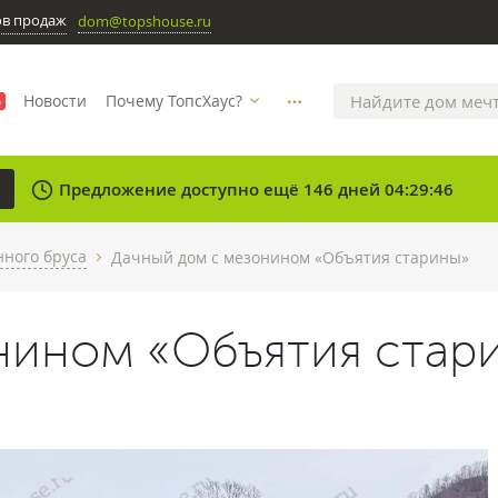
ов продаж
dom@topshouse.ru
Новости
Почему ТопсХаус?
%
more_horizontal
clock
Предложение доступно ещё 146 дней 04:29:46
ного бруса
Дачный дом с мезонином «Объятия старины»
chevron_right
нином «Объятия стар
N