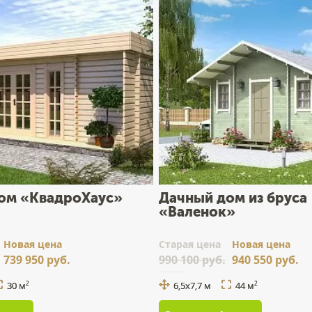
ом «КвадроХаус»
Дачный дом из бруса
«Валенок»
Новая цена
Cтарая цена
Новая цена
739 950 руб.
990 100 руб.
940 550 руб.
30 м
6,5x7,7 м
44 м
2
2