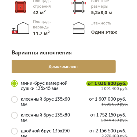
Площадь
Внешние
строения
размеры
2
42 м
5,2x8,0 м
Площадь
Этажность
веранды
Один этаж
2
11.7 м
Варианты исполнения
Домокомплект
мини-брус камерной
от 1 036 800 руб.
сушки 135x45 мм
1 091 400 руб.
клеенный брус 135x60
от 1 607 000 руб.
мм
1 691 650 руб.
клеенный брус 135x80
от 1 752 150 руб.
мм
1 844 450 руб.
двойной брус 135x190
от 2 156 500 руб.
мм
2 270 100 руб.