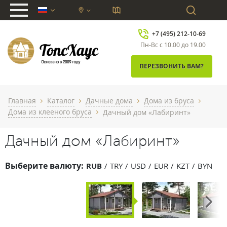
chevron_down
+7 (495) 212-10-69
Пн-Вс с 10.00 до 19.00
ПЕРЕЗВОНИТЬ ВАМ?
Главная
Каталог
Дачные дома
Дома из бруса
chevron_right
chevron_right
chevron_right
chevron_right
Дома из клееного бруса
Дачный дом «Лабиринт»
chevron_right
Дачный дом «Лабиринт»
Выберите валюту:
RUB
TRY
USD
EUR
KZT
BYN
Next