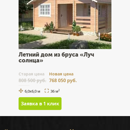
Летний дом из бруса «Луч
солнца»
Cтарая цена
Новая цена
808 500 руб.
768 050 руб.
6,0х6,0 м
36 м
2
Заявка в 1 клик