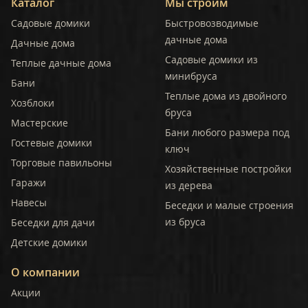
Каталог
Мы строим
Садовые домики
Быстровозводимые
дачные дома
Дачные дома
Садовые домики из
Теплые дачные дома
минибруса
Бани
Теплые дома из двойного
Хозблоки
бруса
Мастерские
Бани любого размера под
Гостевые домики
ключ
Торговые павильоны
Хозяйственные постройки
Гаражи
из дерева
Навесы
Беседки и малые строения
из бруса
Беседки для дачи
Детские домики
О компании
Акции