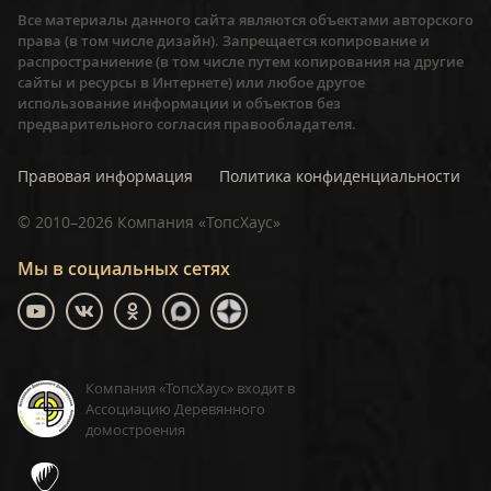
Все материалы данного сайта являются объектами авторского
права (в том числе дизайн). Запрещается копирование и
распространиение (в том числе путем копирования на другие
сайты и ресурсы в Интернете) или любое другое
использование информации и объектов без
предварительного согласия правообладателя.
Правовая информация
Политика конфиденциальности
©
2010–2026
Компания «ТопсХаус»
Мы в социальных сетях
Компания «ТопсХаус» входит в
Ассоциацию Деревянного
домостроения