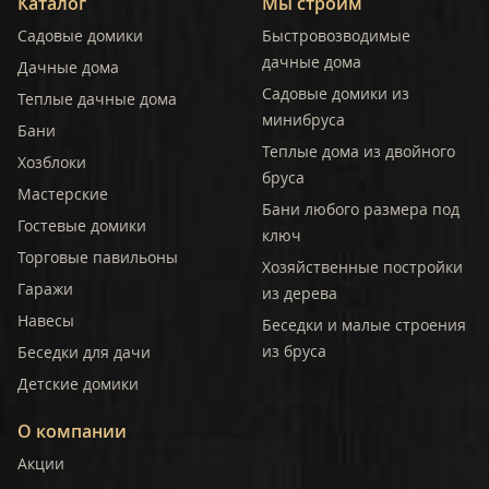
Каталог
Мы строим
Садовые домики
Быстровозводимые
дачные дома
Дачные дома
Садовые домики из
Теплые дачные дома
минибруса
Бани
Теплые дома из двойного
Хозблоки
бруса
Мастерские
Бани любого размера под
Гостевые домики
ключ
Торговые павильоны
Хозяйственные постройки
Гаражи
из дерева
Навесы
Беседки и малые строения
из бруса
Беседки для дачи
Детские домики
О компании
Акции