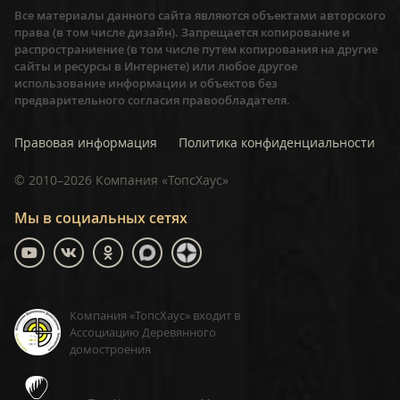
Все материалы данного сайта являются объектами авторского
права (в том числе дизайн). Запрещается копирование и
распространиение (в том числе путем копирования на другие
сайты и ресурсы в Интернете) или любое другое
использование информации и объектов без
предварительного согласия правообладателя.
Правовая информация
Политика конфиденциальности
©
2010–2026
Компания «ТопсХаус»
Мы в социальных сетях
Компания «ТопсХаус» входит в
Ассоциацию Деревянного
домостроения