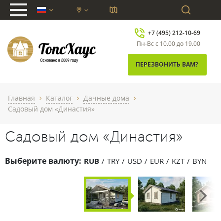
chevron_down
+7 (495) 212-10-69
Пн-Вс с 10.00 до 19.00
ПЕРЕЗВОНИТЬ ВАМ?
Главная
Каталог
Дачные дома
chevron_right
chevron_right
chevron_right
Садовый дом «Династия»
Садовый дом «Династия»
Выберите валюту:
RUB
TRY
USD
EUR
KZT
BYN
Next