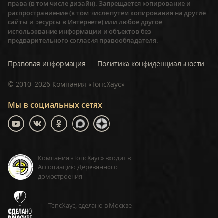
права (в том числе дизайн). Запрещается копирование и
распространиение (в том числе путем копирования на другие
сайты и ресурсы в Интернете) или любое другое
использование информации и объектов без
предварительного согласия правообладателя.
Правовая информация
Политика конфиденциальности
©
2010–2026
Компания «ТопсХаус»
Мы в социальных сетях
Компания «ТопсХаус» входит в
Ассоциацию Деревянного
домостроения
ТопсХаус, сделано в Москве