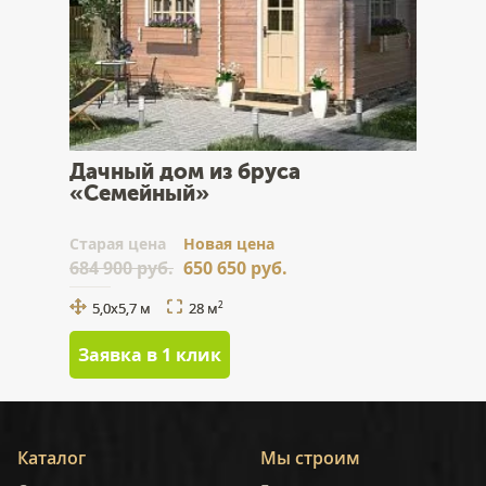
Дачный дом из бруса
«Семейный»
Cтарая цена
Новая цена
684 900 руб.
650 650 руб.
5,0х5,7 м
28 м
2
Заявка в 1 клик
Каталог
Мы строим