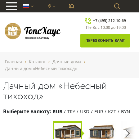
chevron_down
+7 (495) 212-10-69
Пн-Вс с 10.00 до 19.00
ПЕРЕЗВОНИТЬ ВАМ?
Главная
Каталог
Дачные дома
chevron_right
chevron_right
chevron_right
Дачный дом «Небесный тихоход»
Дачный дом «Небесный
тихоход»
Выберите валюту:
RUB
TRY
USD
EUR
KZT
BYN
Next