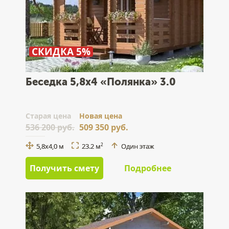
СКИДКА 5%
Беседка 5,8x4 «Полянка» 3.0
Cтарая цена
Новая цена
536 200 руб.
509 350 руб.
5,8x4,0 м
23.2 м
Один этаж
2
Получить смету
Подробнее