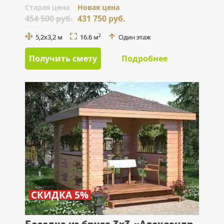
Cтарая цена
Новая цена
454 500 руб.
431 750 руб.
5,2x3,2 м
16.6 м
Один этаж
2
Получить смету
Подробнее
СКИДКА 5%