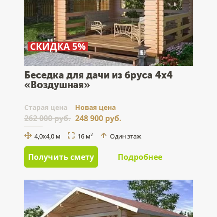
СКИДКА 5%
Беседка для дачи из бруса 4x4
«Воздушная»
Cтарая цена
Новая цена
262 000 руб.
248 900 руб.
4,0x4,0 м
16 м
Один этаж
2
Получить смету
Подробнее