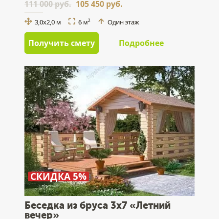
111 000 руб.
105 450 руб.
3,0х2,0 м
6 м
Один этаж
2
Получить смету
Подробнее
СКИДКА 5%
Беседка из бруса 3х7 «Летний
вечер»