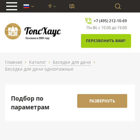
chevron_down
+7 (495) 212-10-69
Пн-Вс с 10.00 до 19.00
ПЕРЕЗВОНИТЬ ВАМ?
Главная
Каталог
Беседки для дачи
chevron_right
chevron_right
chevron_right
Беседки для дачи одноэтажные
Подбор по
РАЗВЕРНУТЬ
параметрам