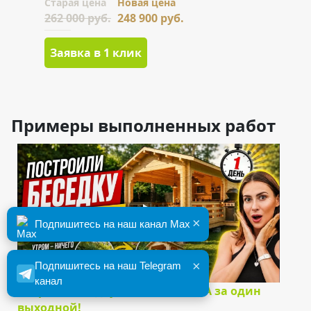
Cтарая цена
Новая цена
262 000 руб.
248 900 руб.
Заявка в 1 клик
Примеры выполненных работ
×
Подпишитесь на наш канал Max
×
Подпишитесь на наш Telegram
канал
Собрали беседку из МИНИ-БРУСА за один
выходной!