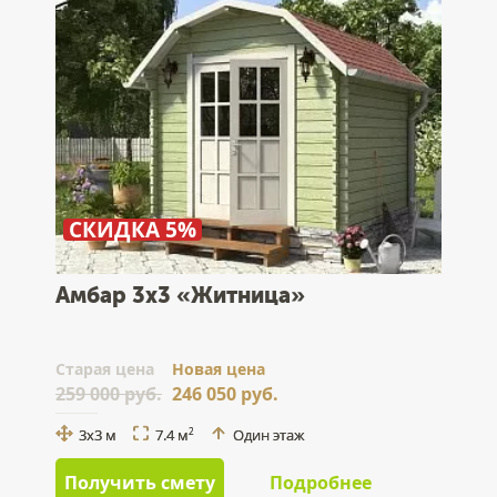
СКИДКА 5%
Амбар 3х3 «Житница»
Cтарая цена
Новая цена
259 000 руб.
246 050 руб.
3х3 м
7.4 м
Один этаж
2
Получить смету
Подробнее