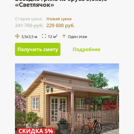
«Светлячок»
Cтарая цена
Новая цена
241 700 руб.
229 600 руб.
3,5x3,5 м
12 м
Один этаж
2
Получить смету
Подробнее
СКИДКА 5%