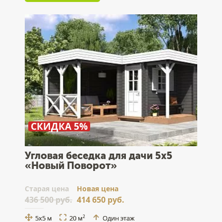
СКИДКА 5%
Угловая беседка для дачи 5х5
«Новый Поворот»
Cтарая цена
Новая цена
436 500 руб.
414 650 руб.
5х5 м
20 м
Один этаж
2