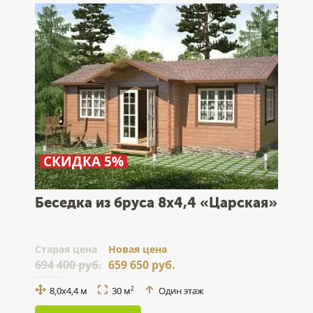
СКИДКА 5%
Беседка из бруса 8х4,4 «Царская»
Cтарая цена
Новая цена
694 400 руб.
659 650 руб.
8,0х4,4 м
30 м
Один этаж
2