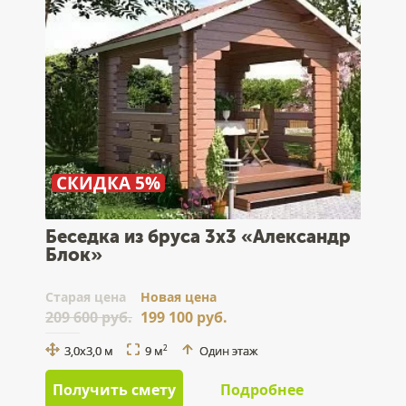
СКИДКА 5%
Беседка из бруса 3x3 «Александр
Блок»
Cтарая цена
Новая цена
209 600 руб.
199 100 руб.
3,0x3,0 м
9 м
Один этаж
2
Получить смету
Подробнее