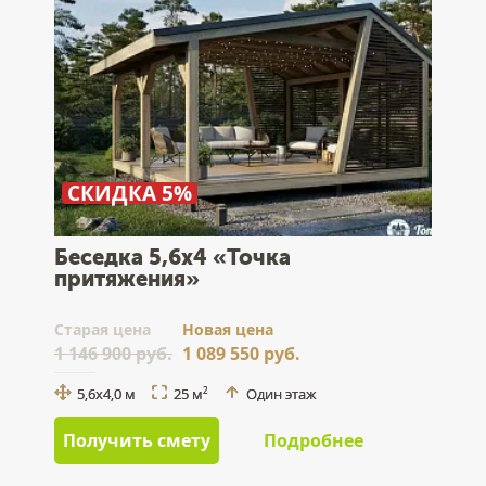
СКИДКА 5%
Беседка 5,6x4 «Точка
притяжения»
Cтарая цена
Новая цена
1 146 900 руб.
1 089 550 руб.
5,6x4,0 м
25 м
Один этаж
2
Получить смету
Подробнее