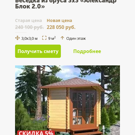
Беседка из бруса 3x3 «Александр
Блок 2.0»
Cтарая цена
Новая цена
240 100 руб.
228 050 руб.
3,0x3,0 м
9 м
Один этаж
2
Получить смету
Подробнее
СКИДКА 5%