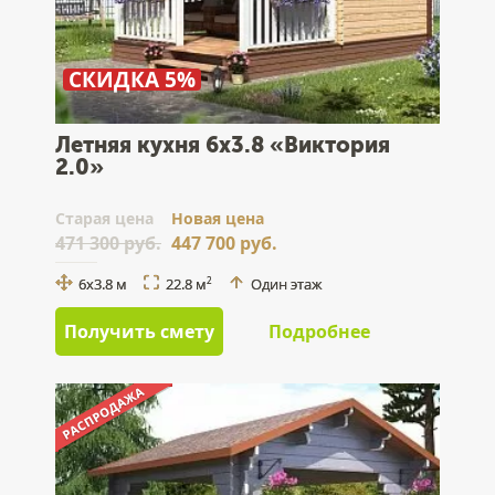
СКИДКА 5%
Летняя кухня 6х3.8 «Виктория
2.0»
Cтарая цена
Новая цена
471 300 руб.
447 700 руб.
6х3.8 м
22.8 м
Один этаж
2
Получить смету
Подробнее