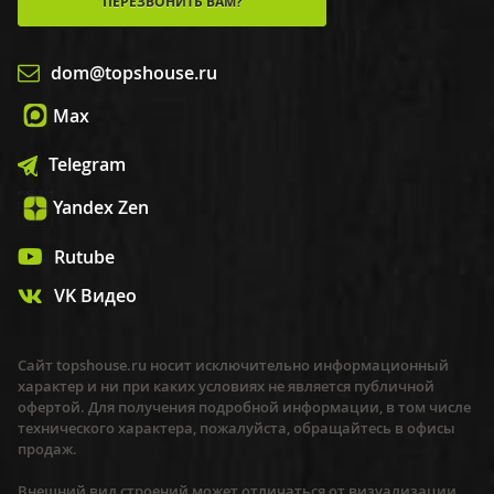
ПЕРЕЗВОНИТЬ ВАМ?
dom@topshouse.ru
Max
Telegram
Yandex Zen
Rutube
VK Видео
Сайт topshouse.ru носит исключительно информационный
характер и ни при каких условиях не является публичной
офертой. Для получения подробной информации, в том числе
технического характера, пожалуйста, обращайтесь в офисы
продаж.
Внешний вид строений может отличаться от визуализации,