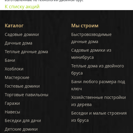
К списку акций
Каталог
Мы строим
Садовые домики
Быстровозводимые
дачные дома
Дачные дома
Садовые домики из
Теплые дачные дома
минибруса
Бани
Теплые дома из двойного
Хозблоки
бруса
Мастерские
Бани любого размера под
Гостевые домики
ключ
Торговые павильоны
Хозяйственные постройки
Гаражи
из дерева
Навесы
Беседки и малые строения
из бруса
Беседки для дачи
Детские домики