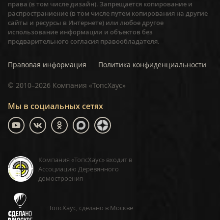
права (в том числе дизайн). Запрещается копирование и
распространиение (в том числе путем копирования на другие
сайты и ресурсы в Интернете) или любое другое
использование информации и объектов без
предварительного согласия правообладателя.
Правовая информация
Политика конфиденциальности
©
2010–2026
Компания «ТопсХаус»
Мы в социальных сетях
Компания «ТопсХаус» входит в
Ассоциацию Деревянного
домостроения
ТопсХаус, сделано в Москве