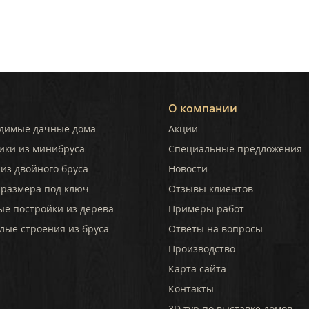
О компании
димые дачные дома
Акции
ики из минибруса
Специальные предложения
из двойного бруса
Новости
 размера под ключ
Отзывы клиентов
ые постройки из дерева
Примеры работ
лые строения из бруса
Ответы на вопросы
Производство
Карта сайта
Контакты
3D тур по выставке домов