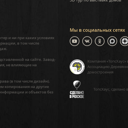
Мы в социальных сетях
тер и ни при каких условиях
рмации, в том числе
даж.
ставленной на сайте. Завод-
Компания «ТопсХаус» 
ия, не влияющие на
Ассоциацию Деревянн
домостроения
ава (в том числе дизайн).
ем копирования на другие
ТопсХаус, сделано 
 информации и объектов без