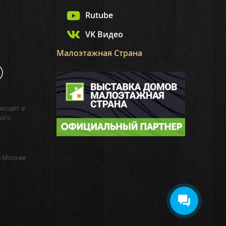
Rutube
VK Видео
Малоэтажная Страна
входит в
ого
в Москве