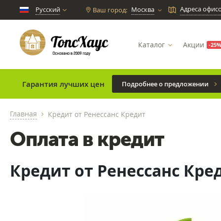
Адреса офис
Русский
Москва
Ваш город:
chevron_down
Каталог
Акции
-25
Гарантия лучших цен
Подробнее о предложении
Главная
Кредит от Ренессанс Кредит
chevron_right
Оплата в кредит
Кредит от Ренессанс Кре