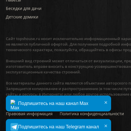
Беседки для дачи
Детские домики
Сайт topshouse.ru носит исключительно информационный харак
не является публичной офертой. Для получения подробной инфо
технического характера, пожалуйста, обращайтесь в офисы про
Внешний вид строений может отличаться от визуализации, пред
изготовитель вправе вносить в конструкцию усовершенствован
эксплуатационные качества строений.
Все материалы данного сайта являются объектами авторского пр
Запрещается копирование и распространиение (в том числе пут
сайты и ресурсы в Интернете) или любое другое использование
предварительного согласия правообладателя.
×
Подпишитесь на наш канал Max
Правовая информация
Политика конфиденциальности
×
©
2010–2026
Компания «ТопсХаус»
Подпишитесь на наш Telegram канал