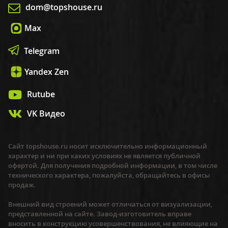
dom@topshouse.ru
Max
Telegram
Yandex Zen
Rutube
VK Видео
Сайт topshouse.ru носит исключительно информационный
характер и ни при каких условиях не является публичной
офертой. Для получения подробной информации, в том числе
технического характера, пожалуйста, обращайтесь в офисы
продаж.
Внешний вид строений может отличаться от визуализации,
представленной на сайте. Завод-изготовитель вправе
вносить в конструкцию усовершенствования, не влияющие на