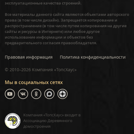
эксплуатационные качества строений.
Все материалы данного сайта являются объектами авторского
права (в том числе дизайн). Запрещается копирование и
распространиение (в том числе путем копирования на другие
сайты и ресурсы в Интернете) или любое другое
использование информации и объектов без
предварительного согласия правообладателя.
Правовая информация
Политика конфиденциальности
©
2010–2026
Компания «ТопсХаус»
Мы в социальных сетях
Компания «ТопсХаус» входит в
Ассоциацию Деревянного
домостроения