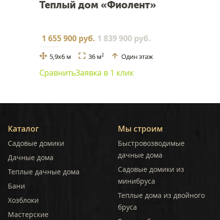
Теплый дом «Фиолент»
1 655 900 руб.
1 839 900 руб.
5,9x6 м
36 м
Один этаж
2
Сравнить
Заявка в 1 клик
Каталог
Мы строим
Садовые домики
Быстровозводимые
дачные дома
Дачные дома
Садовые домики из
Теплые дачные дома
минибруса
Бани
Теплые дома из двойного
Хозблоки
бруса
Мастерские