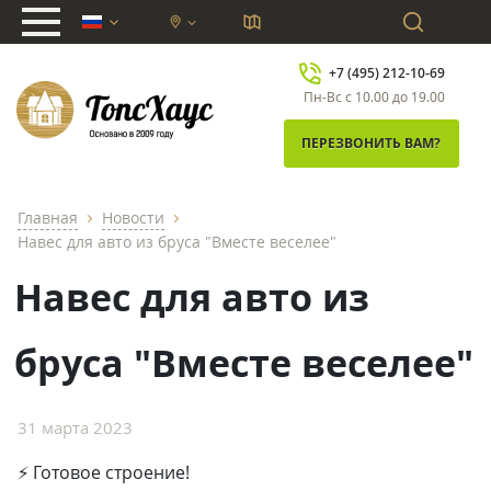
chevron_down
+7 (495) 212-10-69
Пн-Вс с 10.00 до 19.00
ПЕРЕЗВОНИТЬ ВАМ?
Главная
Новости
chevron_right
chevron_right
Навес для авто из бруса "Вместе веселее"
Навес для авто из
бруса "Вместе веселее"
31 марта 2023
⚡ Готовое строение!