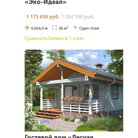
«Эко-Идеал»
1 173 650 руб.
1 304 100 руб.
6,0х6,0 м
36 м
Один этаж
2
Сравнить
Заявка в 1 клик
Гостевой дом «Лесная