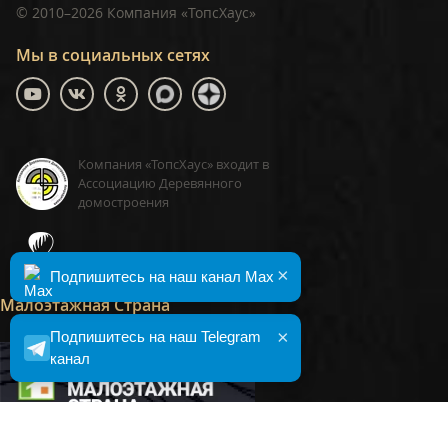
©
2010–2026
Компания «ТопсХаус»
Мы в социальных сетях
Компания «ТопсХаус» входит в
Ассоциацию Деревянного
домостроения
ТопсХаус, сделано в Москве
×
Подпишитесь на наш канал Max
Малоэтажная Страна
×
Подпишитесь на наш Telegram
канал