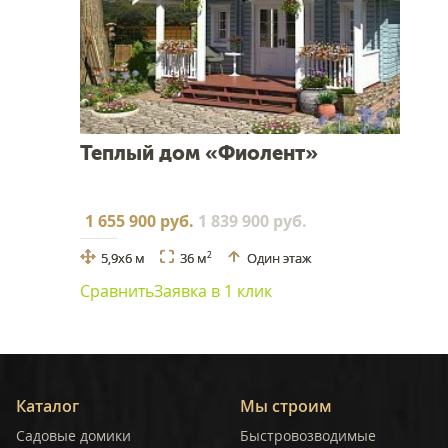
Теплый дом «Фиолент»
1 655 900 руб.
1 839 900 руб.
5,9x6 м
36 м
Один этаж
2
Сравнить
Заявка в 1 клик
Каталог
Мы строим
Садовые домики
Быстровозводимые