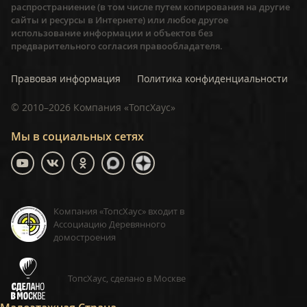
распространиение (в том числе путем копирования на другие
сайты и ресурсы в Интернете) или любое другое
использование информации и объектов без
предварительного согласия правообладателя.
Правовая информация
Политика конфиденциальности
©
2010–2026
Компания «ТопсХаус»
Мы в социальных сетях
Компания «ТопсХаус» входит в
Ассоциацию Деревянного
домостроения
ТопсХаус, сделано в Москве