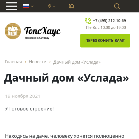
chevron_down
+7 (495) 212-10-69
Пн-Вс с 10.00 до 19.00
ПЕРЕЗВОНИТЬ ВАМ?
Главная
Новости
Дачный дом «Услада»
chevron_right
chevron_right
Дачный дом «Услада»
19 ноября 2021
⚡ Готовое строение!
Находясь на даче, человеку хочется полноценно