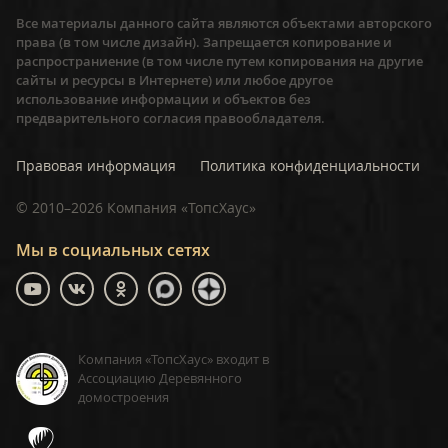
Все материалы данного сайта являются объектами авторского
права (в том числе дизайн). Запрещается копирование и
распространиение (в том числе путем копирования на другие
сайты и ресурсы в Интернете) или любое другое
использование информации и объектов без
предварительного согласия правообладателя.
Правовая информация
Политика конфиденциальности
©
2010–2026
Компания «ТопсХаус»
Мы в социальных сетях
Компания «ТопсХаус» входит в
Ассоциацию Деревянного
домостроения