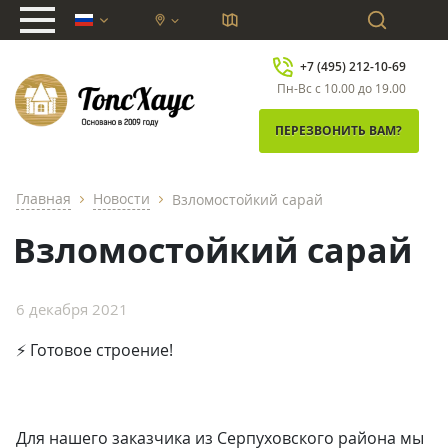
chevron_down
+7 (495) 212-10-69
Пн-Вс с 10.00 до 19.00
ПЕРЕЗВОНИТЬ ВАМ?
Главная
Новости
Взломостойкий сарай
chevron_right
chevron_right
Взломостойкий сарай
6 декабря 2021
⚡ Готовое строение!
Для нашего заказчика из Серпуховского района мы