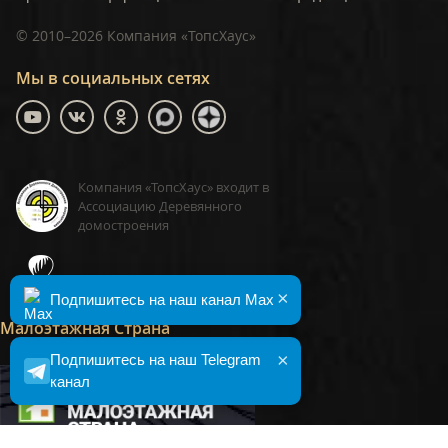
©
2010–2026
Компания «ТопсХаус»
Мы в социальных сетях
Компания «ТопсХаус» входит в
Ассоциацию Деревянного
домостроения
ТопсХаус, сделано в Москве
×
Подпишитесь на наш канал Max
Малоэтажная Страна
×
Подпишитесь на наш Telegram
канал