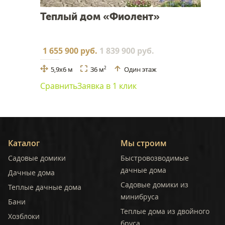
Теплый дом «Фиолент»
1 655 900 руб.
1 839 900 руб.
5,9x6 м
36 м
Один этаж
2
Сравнить
Заявка в 1 клик
Каталог
Мы строим
Садовые домики
Быстровозводимые
дачные дома
Дачные дома
Садовые домики из
Теплые дачные дома
минибруса
Бани
Теплые дома из двойного
Хозблоки
бруса