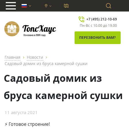
chevron_down
+7 (495) 212-10-69
Пн-Вс с 10.00 до 19.00
ПЕРЕЗВОНИТЬ ВАМ?
Главная
Новости
chevron_right
chevron_right
Садовый домик из бруса камерной сушки
Садовый домик из
бруса камерной сушки
11 августа 2021
⚡ Готовое строение!